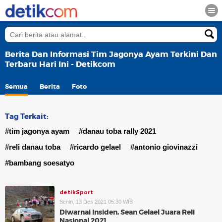
Berita Dan Informasi Tim Jagonya Ayam Terkini Dan
Terbaru Hari Ini - Detikcom
Semua
Berita
Foto
Tag Terkait:
#tim jagonya ayam
#danau toba rally 2021
#reli danau toba
#ricardo gelael
#antonio giovinazzi
#bambang soesatyo
detikSport
Senin, 13 Des 2021 05:30 WIB
Diwarnai Insiden, Sean Gelael Juara Reli
Nasional 2021