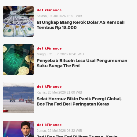
detikFinance
Selasa, 07 Jul 2026 15:51 WIB
BI Ungkap Biang Kerok Dolar AS Kembali
Tembus Rp 18.000
detikFinance
Minggu, 21 Jun 2026 10:41 WIB
Penyebab Bitcoin Lesu Usai Pengumuman
Suku Bunga The Fed
detikFinance
Kamis, 28 Mei 2026 21:00 WIB
Selat Hormuz Bikin Panik Energi Global,
Bos The Fed Beri Peringatan Keras
detikFinance
Jumat, 22 Mei 2026 08:32 WIB