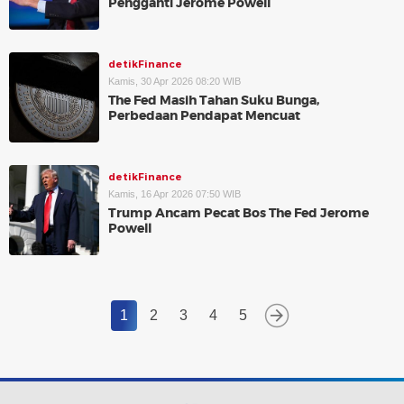
Pengganti Jerome Powell
detikFinance
Kamis, 30 Apr 2026 08:20 WIB
The Fed Masih Tahan Suku Bunga,
Perbedaan Pendapat Mencuat
detikFinance
Kamis, 16 Apr 2026 07:50 WIB
Trump Ancam Pecat Bos The Fed Jerome
Powell
1
2
3
4
5