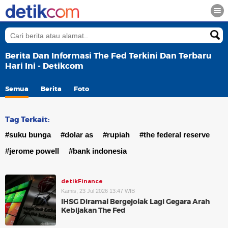
Berita Dan Informasi The Fed Terkini Dan Terbaru
Hari Ini - Detikcom
Semua
Berita
Foto
Tag Terkait:
#suku bunga
#dolar as
#rupiah
#the federal reserve
#jerome powell
#bank indonesia
detikFinance
Kamis, 23 Jul 2026 13:47 WIB
IHSG Diramal Bergejolak Lagi Gegara Arah
Kebijakan The Fed