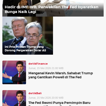
Hadir di IMF-WB, Perwakilan The Fed Isyaratkan
Bunga Naik Lagi
Ini Pria Pilihan Trump yang
Dorong Pergerakan Dolar AS
detikFinance
Jumat, 15 Mei 2026 21:00 WIB
Mengenal Kevin Warsh, Sahabat Trump
yang Gantikan Powell di The Fed
detikBali
Jumat, 15 Mei 2026 20:00 WIB
The Fed Resmi Punya Pemimpin Baru