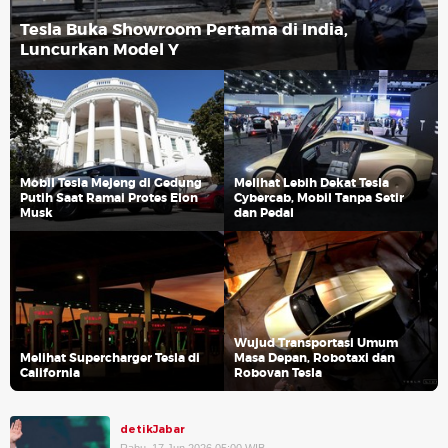
Tesla Buka Showroom Pertama di India,
Luncurkan Model Y
Mobil Tesla Mejeng di Gedung
Melihat Lebih Dekat Tesla
Putih Saat Ramai Protes Elon
Cybercab, Mobil Tanpa Setir
Musk
dan Pedal
Wujud Transportasi Umum
Melihat Supercharger Tesla di
Masa Depan, Robotaxi dan
California
Robovan Tesla
detikJabar