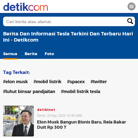
Berita Dan Informasi Tesla Terkini Dan Terbaru Hari
Ini - Detikcom
Semua
Berita
Foto
Tag Terkait:
#elon musk
#mobil listrik
#spacex
#twitter
#luhut binsar pandjaitan
#mobil listrik tesla
detikInet
Senin, 10 Agu 2026 10:45 WIB
Elon Musk Bangun Bisnis Baru, Rela Bakar
Duit Rp 300 T