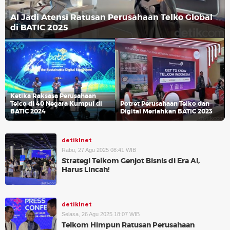
AI Jadi Atensi Ratusan Perusahaan Telko Global
di BATIC 2025
Ketika Raksasa Perusahaan
Telco di 40 Negara Kumpul di
Potret Perusahaan Telko dan
BATIC 2024
Digital Meriahkan BATIC 2023
detikInet
Rabu, 27 Agu 2025 08:41 WIB
Strategi Telkom Genjot Bisnis di Era AI,
Harus Lincah!
detikInet
Selasa, 26 Agu 2025 18:07 WIB
Telkom Himpun Ratusan Perusahaan