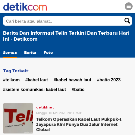
Berita Dan Informasi Telin Terkini Dan Terbaru Hari
Ini - Detikcom
Semua
Berita
Foto
Tag Terkait:
#telkom
#kabel laut
#kabel bawah laut
#batic 2023
#sistem komunikasi kabel laut
#batic
detikInet
Minggu, 10 Mei 2026 20:00 WIB
Telkom Operasikan Kabel Laut Pukpuk-1,
Jayapura Kini Punya Dua Jalur Internet
Global