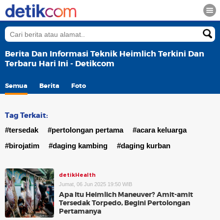
Berita Dan Informasi Teknik Heimlich Terkini Dan
Terbaru Hari Ini - Detikcom
Semua
Berita
Foto
Tag Terkait:
#tersedak
#pertolongan pertama
#acara keluarga
#birojatim
#daging kambing
#daging kurban
detikHealth
Jumat, 06 Jun 2025 19:50 WIB
Apa Itu Heimlich Maneuver? Amit-amit
Tersedak Torpedo, Begini Pertolongan
Pertamanya