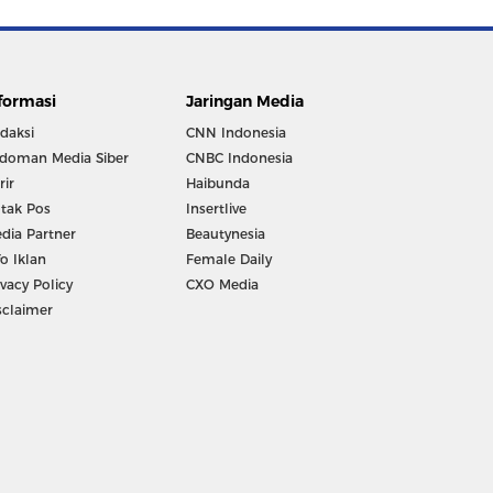
formasi
Jaringan Media
daksi
CNN Indonesia
doman Media Siber
CNBC Indonesia
rir
Haibunda
tak Pos
Insertlive
dia Partner
Beautynesia
fo Iklan
Female Daily
ivacy Policy
CXO Media
sclaimer