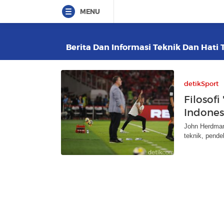
MENU
Berita Dan Informasi Teknik Dan Hati T
detikSport
Filosof
Indones
John Herdman 
teknik, pendek