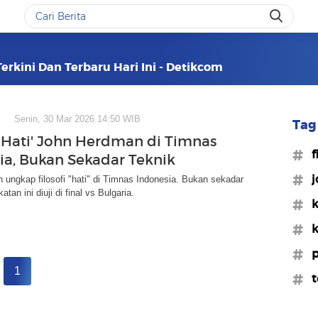
erkini Dan Terbaru Hari Ini - Detikcom
Senin, 30 Mar 2026 14:50 WIB
Tag 
i 'Hati' John Herdman di Timnas
#f
ia, Bukan Sekadar Teknik
#j
ungkap filosofi "hati" di Timnas Indonesia. Bukan sekadar
atan ini diuji di final vs Bulgaria.
#k
#k
#p
1
#t