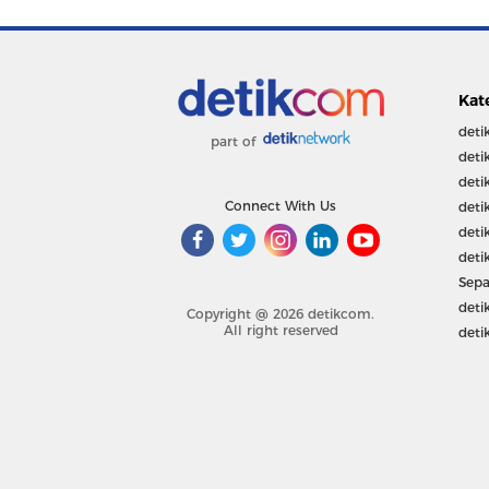
Kat
deti
part of
deti
deti
Connect With Us
deti
deti
deti
Sepa
deti
Copyright @ 2026 detikcom.
All right reserved
deti