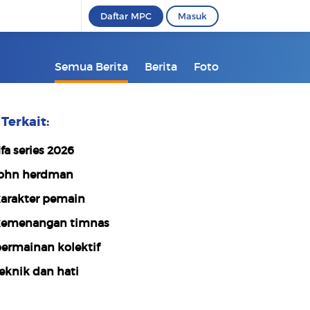
Daftar MPC
Masuk
Semua Berita
Berita
Foto
Terkait:
ifa series 2026
ohn herdman
arakter pemain
emenangan timnas
ermainan kolektif
eknik dan hati