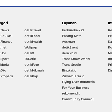
egori
Layanan
In
kNews
detikTravel
berbuatbaik.id
Re
kEdukasi
detikFood
Pasang Mata
Pe
kFinance
detikHealth
Adsmart
Ka
kInet
Wolipop
detikEvent
Ko
kHot
detikX
detikPoint
Me
kSport
20Detik
Trans Snow World
In
kbola
detikFoto
Trans Studio
Pr
kOto
detikHikmah
Bingkai.id
Di
kProperti
detikPop
Ziswafctarsa.id
Flying Over Indonesia
For Your Business
rekomendit
Community Connect