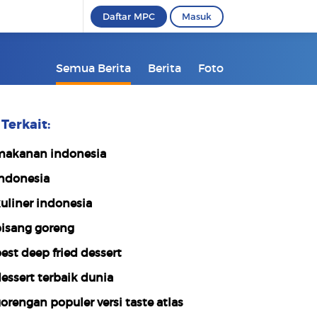
Daftar MPC
Masuk
Semua Berita
Berita
Foto
Terkait:
akanan indonesia
ndonesia
uliner indonesia
isang goreng
est deep fried dessert
essert terbaik dunia
orengan populer versi taste atlas