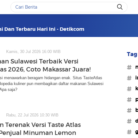
ni Dan Terbaru Hari Ini - Detikcom
Kamis, 30 Jul 2026 16:00 WIB
Tag 
an Sulawesi Terbaik Versi
#m
las 2026, Coto Makassar Juara!
#i
si menawarkan beragam hidangan enak. Situs TasteAtlas
klopedia kuliner pun membagikan daftar makanan Sulawesi
#k
 Apa saja?
#p
#b
Rabu, 22 Jul 2026 10:30 WIB
#d
 Terenak Versi Taste Atlas
#g
 Penjual Minuman Lemon