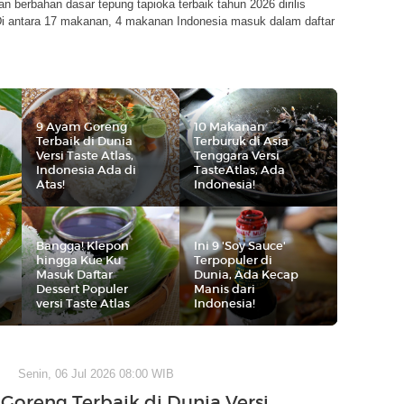
n berbahan dasar tepung tapioka terbaik tahun 2026 dirilis
 Di antara 17 makanan, 4 makanan Indonesia masuk dalam daftar
9 Ayam Goreng
10 Makanan
Terbaik di Dunia
Terburuk di Asia
Versi Taste Atlas,
Tenggara Versi
Indonesia Ada di
TasteAtlas, Ada
Atas!
Indonesia!
Bangga! Klepon
Ini 9 'Soy Sauce'
hingga Kue Ku
Terpopuler di
Masuk Daftar
Dunia, Ada Kecap
Dessert Populer
Manis dari
versi Taste Atlas
Indonesia!
Senin, 06 Jul 2026 08:00 WIB
Goreng Terbaik di Dunia Versi