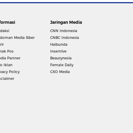
formasi
Jaringan Media
daksi
CNN Indonesia
doman Media Siber
CNBC Indonesia
rir
Haibunda
tak Pos
Insertlive
dia Partner
Beautynesia
fo Iklan
Female Daily
ivacy Policy
CXO Media
sclaimer