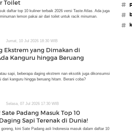
r Toilet
#p
uk daftar top 10 kuliner terbaik 2026 versi Taste Atlas. Ada juga
#b
 minuman lemon pakai air dari toilet untuk racik minuman.
#k
Jumat, 10 Jul 2026 18:30 WIB
g Ekstrem yang Dimakan di
Ada Kanguru hingga Beruang
tau sapi, beberapa daging ekstrem nan eksotik juga dikonsumsi
ai dari kanguru hingga beruang hitam. Berani coba?
Selasa, 07 Jul 2026 17:30 WIB
 Sate Padang Masuk Top 10
Daging Sapi Terenak di Dunia!
goreng, kini Sate Padang asli Indonesia masuk dalam daftar 10