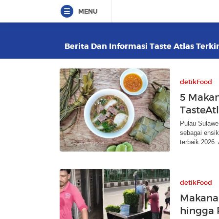
MENU
Berita Dan Informasi Taste Atlas Terki
detikFood
5 Makan
TasteAt
Pulau Sulawe
sebagai ensi
terbaik 2026.
detikFood
Makanan
hingga