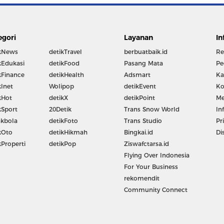
egori
Layanan
In
kNews
detikTravel
berbuatbaik.id
Re
kEdukasi
detikFood
Pasang Mata
Pe
kFinance
detikHealth
Adsmart
Ka
kInet
Wolipop
detikEvent
Ko
kHot
detikX
detikPoint
Me
kSport
20Detik
Trans Snow World
In
kbola
detikFoto
Trans Studio
Pr
kOto
detikHikmah
Bingkai.id
Di
kProperti
detikPop
Ziswafctarsa.id
Flying Over Indonesia
For Your Business
rekomendit
Community Connect