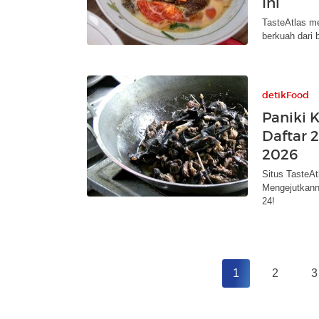
Ini
TasteAtlas me
berkuah dari 
detikFood
Paniki 
Daftar 
2026
Situs TasteAt
Mengejutkann
24!
1
2
3