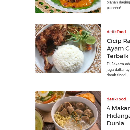
olahan daging
picanha!
detikFood
Cicip R
Ayam Go
Terbaik
Di Jakarta a
juga daftar a
darah tinggi.
detikFood
4 Makan
Hidanga
Dunia