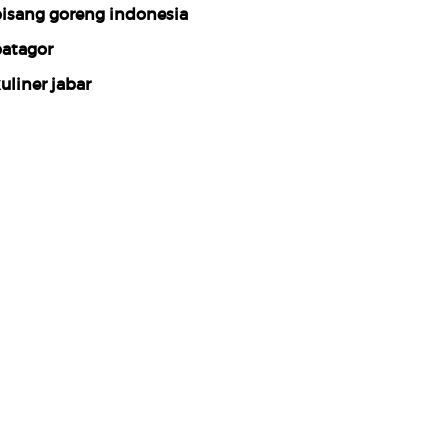
isang goreng indonesia
atagor
uliner jabar