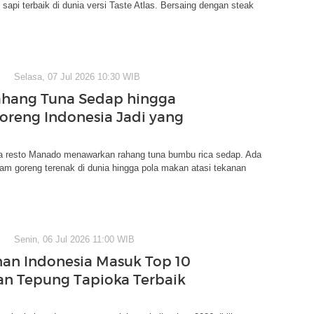
 sapi terbaik di dunia versi Taste Atlas. Bersaing dengan steak
Selasa, 07 Jul 2026 10:30 WIB
ahang Tuna Sedap hingga
reng Indonesia Jadi yang
da resto Manado menawarkan rahang tuna bumbu rica sedap. Ada
yam goreng terenak di dunia hingga pola makan atasi tekanan
Senin, 06 Jul 2026 11:00 WIB
an Indonesia Masuk Top 10
n Tepung Tapioka Terbaik