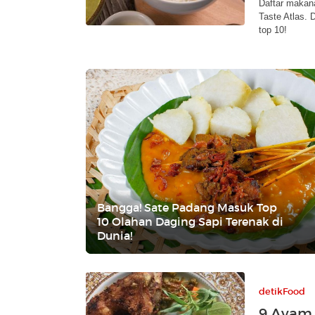
Daftar makana
Taste Atlas.
top 10!
Bangga! Sate Padang Masuk Top
10 Olahan Daging Sapi Terenak di
Dunia!
detikFood
9 Ayam 