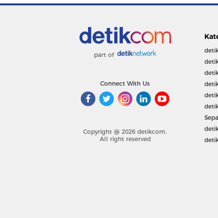
Kat
deti
part of
deti
deti
Connect With Us
deti
deti
deti
Sepa
deti
Copyright @ 2026 detikcom.
All right reserved
deti