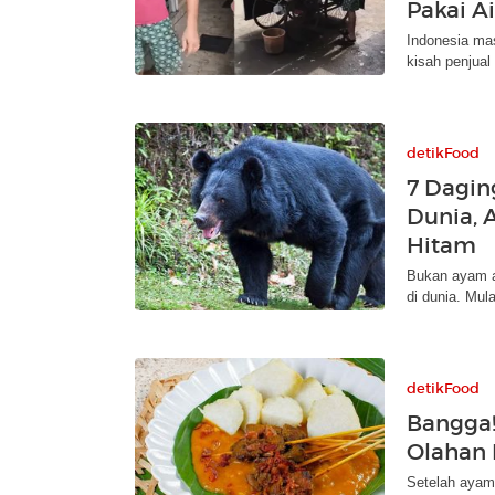
Pakai Ai
Indonesia mas
kisah penjual
detikFood
7 Dagin
Dunia, 
Hitam
Bukan ayam a
di dunia. Mul
detikFood
Bangga!
Olahan 
Setelah ayam 