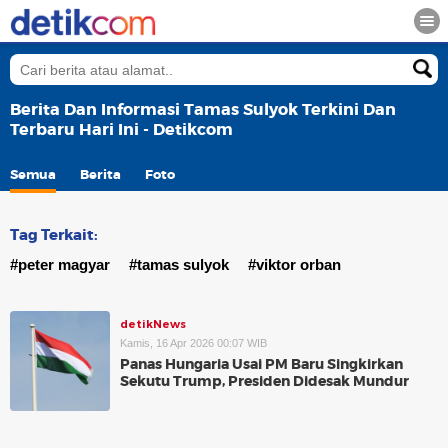
Berita Dan Informasi Tamas Sulyok Terkini Dan
Terbaru Hari Ini - Detikcom
Semua
Berita
Foto
Tag Terkait:
#peter magyar
#tamas sulyok
#viktor orban
detikNews
Kamis, 16 Apr 2026 00:07 WIB
Panas Hungaria Usai PM Baru Singkirkan
Sekutu Trump, Presiden Didesak Mundur