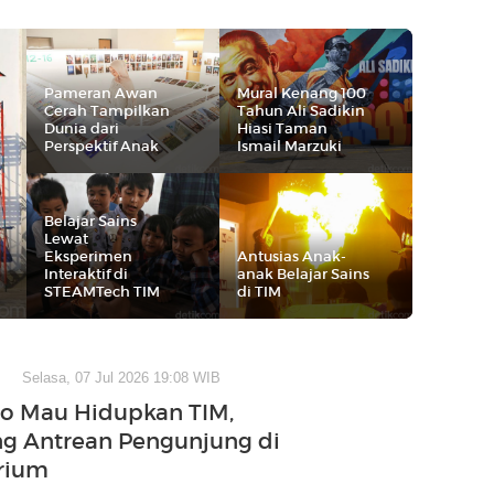
Pameran Awan
Mural Kenang 100
Cerah Tampilkan
Tahun Ali Sadikin
Dunia dari
Hiasi Taman
Perspektif Anak
Ismail Marzuki
Belajar Sains
Lewat
Eksperimen
Antusias Anak-
Interaktif di
anak Belajar Sains
STEAMTech TIM
di TIM
Selasa, 07 Jul 2026 19:08 WIB
o Mau Hidupkan TIM,
g Antrean Pengunjung di
rium