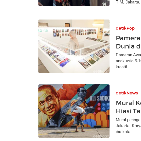
TIM, Jakarta,
detikPop
Pamera
Dunia d
Pameran Awan
anak usia 6-1
kreatif.
detikNews
Mural K
Hiasi T
Mural peringa
Jakarta. Kar
ibu kota.