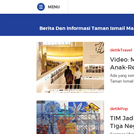
MENU
Berita Dan Informasi Taman Ismail Mar
detikTravel
Video: M
Anak-Re
Ada yang sem
Taman Ismail
detikPop
TIM Jad
Tiga Ne