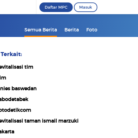
Daftar MPC
Masuk
Semua Berita
Berita
Foto
Terkait:
evitalisasi tim
im
nies baswedan
abodetabek
otodetikcom
evitalisasi taman ismail marzuki
akarta