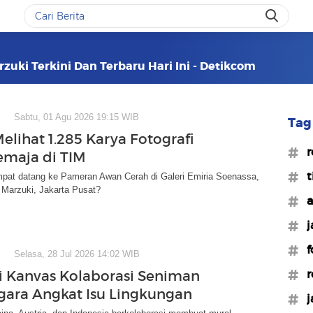
zuki Terkini Dan Terbaru Hari Ini - Detikcom
Sabtu, 01 Agu 2026 19:15 WIB
Tag 
elihat 1.285 Karya Fotografi
#r
maja di TIM
#t
pat datang ke Pameran Awan Cerah di Galeri Emiria Soenassa,
 Marzuki, Jakarta Pusat?
#a
#j
#f
Selasa, 28 Jul 2026 14:02 WIB
#r
i Kanvas Kolaborasi Seniman
gara Angkat Isu Lingkungan
#j