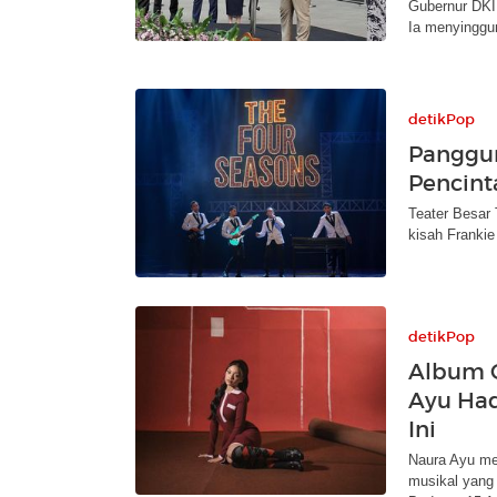
Gubernur DKI
Ia menyinggun
detikPop
Panggun
Pencint
Teater Besar
kisah Frankie
detikPop
Album C
Ayu Had
Ini
Naura Ayu me
musikal yang 