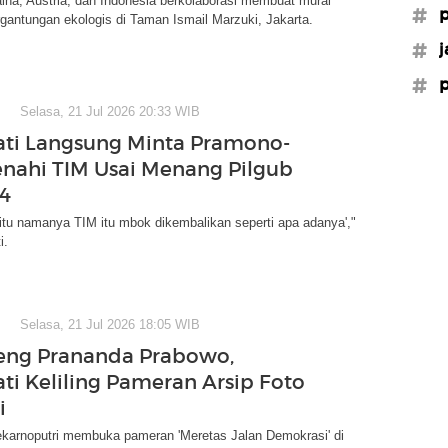
na, Austria, dan Indonesia berkolaborasi membuat mural
#p
gantungan ekologis di Taman Ismail Marzuki, Jakarta.
#j
#p
Selasa, 21 Jul 2026 20:33 WIB
ti Langsung Minta Pramono-
nahi TIM Usai Menang Pilgub
4
'itu namanya TIM itu mbok dikembalikan seperti apa adanya',"
i.
Selasa, 21 Jul 2026 18:05 WIB
eng Prananda Prabowo,
i Keliling Pameran Arsip Foto
i
karnoputri membuka pameran 'Meretas Jalan Demokrasi' di