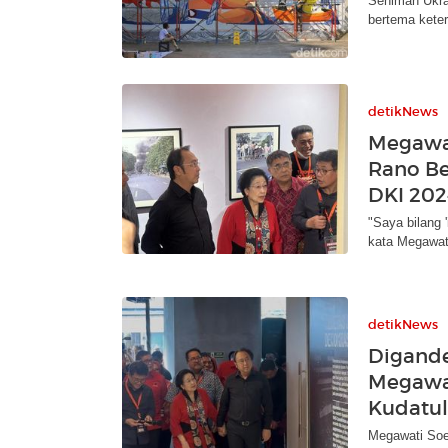
Seniman Ukrai
bertema keter
detikNews
Megawa
Rano Be
DKI 202
"Saya bilang 
kata Megawat
detikNews
Digand
Megawat
Kudatul
Megawati Soe