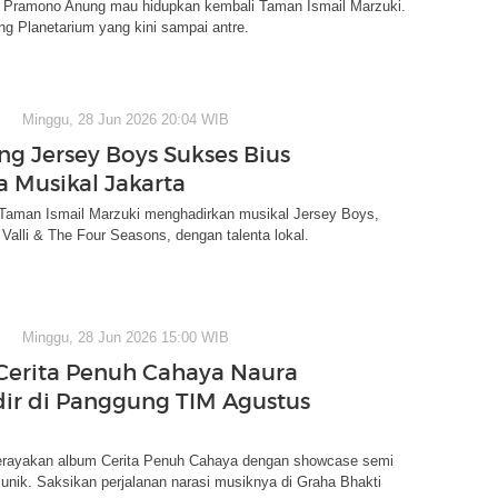
 Pramono Anung mau hidupkan kembali Taman Ismail Marzuki.
g Planetarium yang kini sampai antre.
Minggu, 28 Jun 2026 20:04 WIB
g Jersey Boys Sukses Bius
a Musikal Jakarta
 Taman Ismail Marzuki menghadirkan musikal Jersey Boys,
 Valli & The Four Seasons, dengan talenta lokal.
Minggu, 28 Jun 2026 15:00 WIB
erita Penuh Cahaya Naura
ir di Panggung TIM Agustus
rayakan album Cerita Penuh Cahaya dengan showcase semi
unik. Saksikan perjalanan narasi musiknya di Graha Bhakti