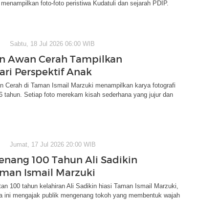
 menampilkan foto-foto peristiwa Kudatuli dan sejarah PDIP.
Sabtu, 18 Jul 2026 06:00 WIB
n Awan Cerah Tampilkan
ari Perspektif Anak
 Cerah di Taman Ismail Marzuki menampilkan karya fotografi
6 tahun. Setiap foto merekam kisah sederhana yang jujur dan
Jumat, 17 Jul 2026 20:00 WIB
enang 100 Tahun Ali Sadikin
aman Ismail Marzuki
tan 100 tahun kelahiran Ali Sadikin hiasi Taman Ismail Marzuki,
ya ini mengajak publik mengenang tokoh yang membentuk wajah