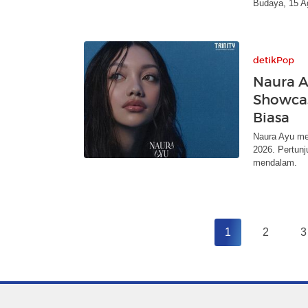
Budaya, 15 A
detikPop
Naura A
Showcas
Biasa
Naura Ayu me
2026. Pertunj
mendalam.
1
2
3