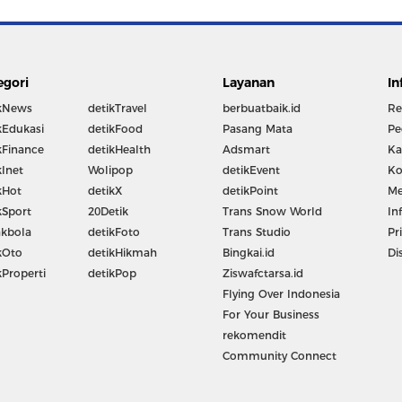
egori
Layanan
In
kNews
detikTravel
berbuatbaik.id
Re
kEdukasi
detikFood
Pasang Mata
Pe
kFinance
detikHealth
Adsmart
Ka
kInet
Wolipop
detikEvent
Ko
kHot
detikX
detikPoint
Me
kSport
20Detik
Trans Snow World
In
kbola
detikFoto
Trans Studio
Pr
kOto
detikHikmah
Bingkai.id
Di
kProperti
detikPop
Ziswafctarsa.id
Flying Over Indonesia
For Your Business
rekomendit
Community Connect