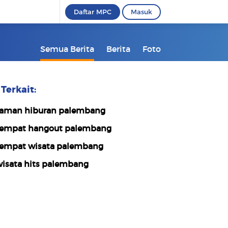
Daftar MPC
Masuk
Semua Berita
Berita
Foto
Terkait:
aman hiburan palembang
empat hangout palembang
empat wisata palembang
isata hits palembang