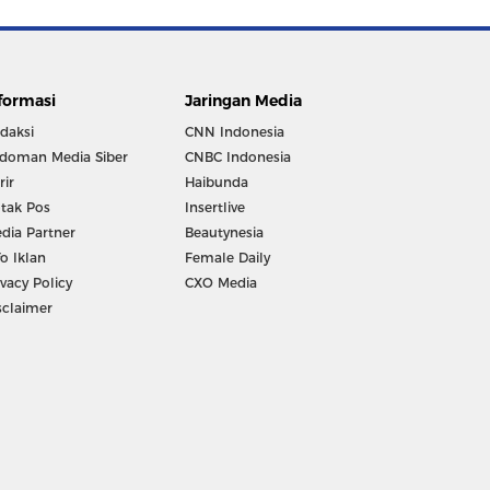
formasi
Jaringan Media
daksi
CNN Indonesia
doman Media Siber
CNBC Indonesia
rir
Haibunda
tak Pos
Insertlive
dia Partner
Beautynesia
fo Iklan
Female Daily
ivacy Policy
CXO Media
sclaimer