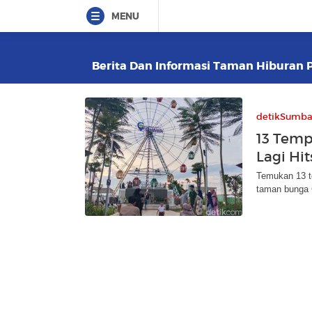
MENU
Berita Dan Informasi Taman Hiburan P
detikSumba
13 Temp
Lagi Hi
Temukan 13 t
taman bunga C