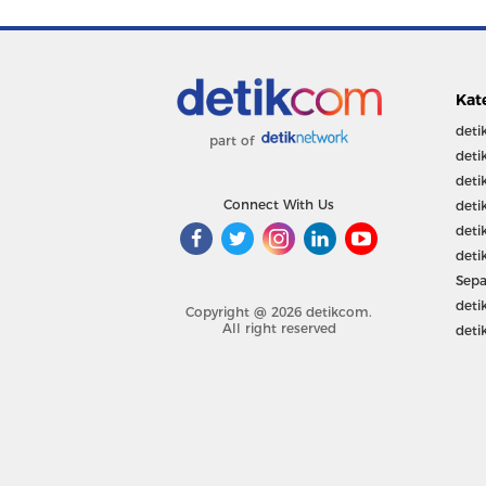
Kat
deti
part of
deti
deti
Connect With Us
deti
deti
deti
Sepa
deti
Copyright @ 2026 detikcom.
All right reserved
deti