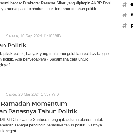
resmi bentuk Direktorat Reserse Siber yang dipimpin AKBP Doni
#e
nya menangani kejahatan siber, terutama di tahun politik.
#
#p
Selasa, 10 Sep 2024 11:10 WIB
n Politik
uk pikuk politik, banyak yang mulai mengeluhkan politics fatigue
an politik. Apa penyebabnya? Bagaimana cara untuk
ginya?
Sabtu, 23 Mar 2024 17:37 WIB
n Ramadan Momentum
an Panasnya Tahun Politik
II KH Chriswanto Santoso mengajak seluruh elemen untuk
amadan sebagai pendingin panasnya tahun politik. Saatnya
tuk negeri.