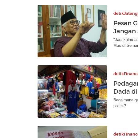
detikJateng
Pesan G
Jangan
"Jadi kalau a
Mus di Semar
detikFinanc
Pedagan
Dada di
Bagaimana gel
politik?
detikFinanc