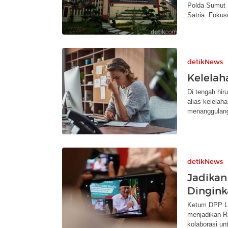
Polda Sumut 
Satria. Fokus
detikNews
Kelelaha
Di tengah hir
alias kelelah
menanggulan
detikNews
Jadika
Dingink
Ketum DPP LD
menjadikan R
kolaborasi un