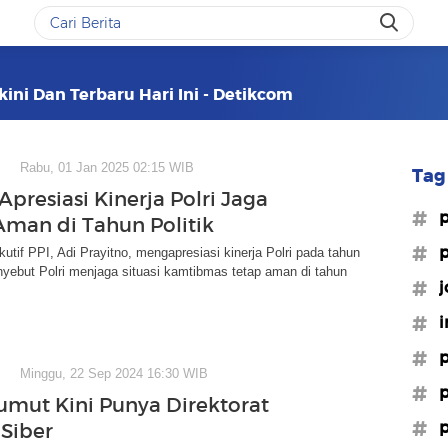
kini Dan Terbaru Hari Ini - Detikcom
Rabu, 01 Jan 2025 02:15 WIB
Tag 
Apresiasi Kinerja Polri Jaga
#p
 Aman di Tahun Politik
#p
kutif PPI, Adi Prayitno, mengapresiasi kinerja Polri pada tahun
yebut Polri menjaga situasi kamtibmas tetap aman di tahun
#j
#i
#p
Minggu, 22 Sep 2024 16:30 WIB
#p
umut Kini Punya Direktorat
#p
 Siber