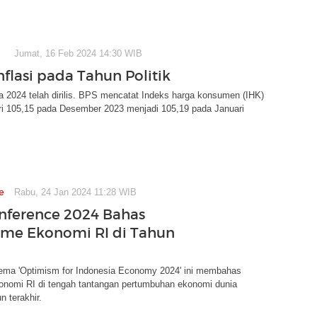
Jumat, 16 Feb 2024 14:30 WIB
nflasi pada Tahun Politik
na 2024 telah dirilis. BPS mencatat Indeks harga konsumen (IHK)
ri 105,15 pada Desember 2023 menjadi 105,19 pada Januari
e
Rabu, 24 Jan 2024 11:28 WIB
ference 2024 Bahas
me Ekonomi RI di Tahun
tema 'Optimism for Indonesia Economy 2024' ini membahas
onomi RI di tengah tantangan pertumbuhan ekonomi dunia
n terakhir.