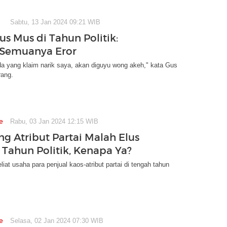
Sabtu, 13 Jan 2024 09:21 WIB
us Mus di Tahun Politik:
 Semuanya Eror
da yang klaim narik saya, akan diguyu wong akeh," kata Gus
ang.
e
Rabu, 03 Jan 2024 12:15 WIB
g Atribut Partai Malah Elus
 Tahun Politik, Kenapa Ya?
iat usaha para penjual kaos-atribut partai di tengah tahun
e
Selasa, 02 Jan 2024 07:30 WIB