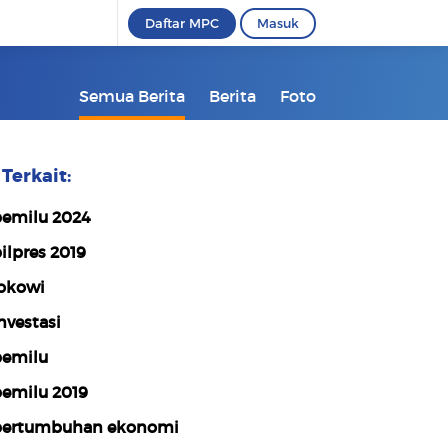
Daftar MPC
Masuk
Semua Berita
Berita
Foto
Terkait:
emilu 2024
ilpres 2019
okowi
nvestasi
emilu
emilu 2019
ertumbuhan ekonomi