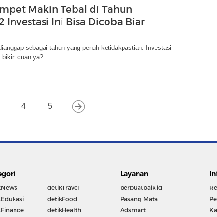
pet Makin Tebal di Tahun
 2 Investasi Ini Bisa Dicoba Biar
 dianggap sebagai tahun yang penuh ketidakpastian. Investasi
 bikin cuan ya?
4
5
egori
Layanan
In
kNews
detikTravel
berbuatbaik.id
Re
kEdukasi
detikFood
Pasang Mata
Pe
kFinance
detikHealth
Adsmart
Ka