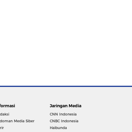
formasi
Jaringan Media
daksi
CNN Indonesia
doman Media Siber
CNBC Indonesia
rir
Haibunda