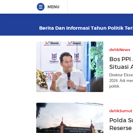
MENU
Berita Dan Informasi Tahun Politik Ter
detikNews
Bos PPI 
Situasi
Direktur Ekse
2024. Adi men
politik.
detikSumut
Polda S
Reserse