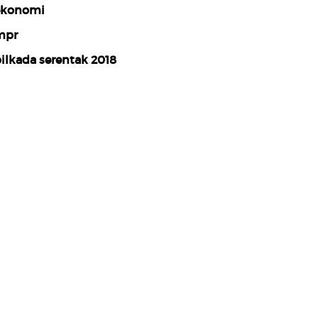
konomi
mpr
ilkada serentak 2018