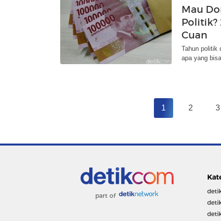
Mau Dom
Politik?
Cuan
Tahun politik
apa yang bisa
1
2
3
Kat
deti
part of
deti
deti