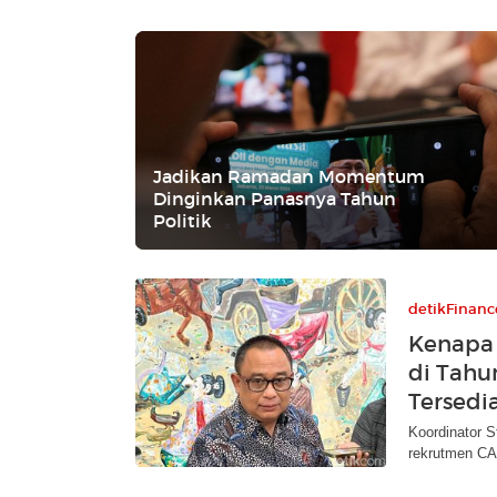
Jadikan Ramadan Momentum
Dinginkan Panasnya Tahun
Politik
detikFinanc
Kenapa
di Tahun
Tersedi
Koordinator 
rekrutmen CA