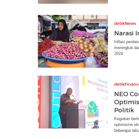
detikNews
Narasi I
Inflasi perda
meningkat da
2024.
detikFinanc
NEO Con
Optimis
Politik
Kegiatan ber
optimisme ek
beberapa tahu