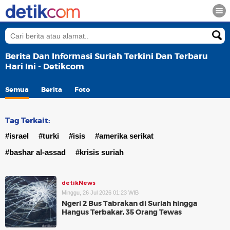
Berita Dan Informasi Suriah Terkini Dan Terbaru
Hari Ini - Detikcom
Semua
Berita
Foto
Tag Terkait:
#israel
#turki
#isis
#amerika serikat
#bashar al-assad
#krisis suriah
detikNews
Minggu, 26 Jul 2026 01:23 WIB
Ngeri 2 Bus Tabrakan di Suriah hingga
Hangus Terbakar, 35 Orang Tewas