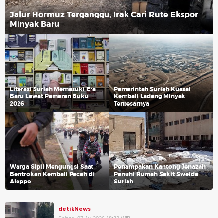
Jalur Hormuz Terganggu, Irak Cari Rute Ekspor
Minyak Baru
Literasi Suriah Memasuki Era
Pemerintah Suriah Kuasai
Baru Lewat Pameran Buku
Kembali Ladang Minyak
2026
Terbesarnya
Warga Sipil Mengungsi Saat
Penampakan Kantong Jenazah
Bentrokan Kembali Pecah di
Penuhi Rumah Sakit Sweida
Aleppo
Suriah
detikNews