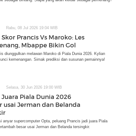
Rabu, 08 Jul 2026 19:04 WIB
 Skor Prancis Vs Maroko: Les
enang, Mbappe Bikin Gol
is diunggulkan melawan Maroko di Piala Dunia 2026. Kylian
kunci kemenangan. Simak prediksi dan susunan pemainnya!
Selasa, 30 Jun 2026 19:00 WIB
i Juara Piala Dunia 2026
r usai Jerman dan Belanda
ir
i anyar supercomputer Opta, peluang Prancis jadi juara Piala
rtambah besar usai Jerman dan Belanda tersingkir.