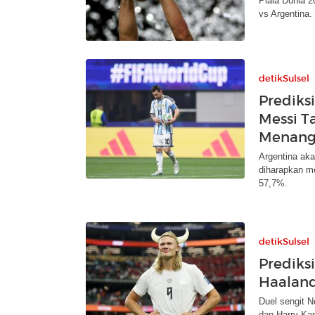
Piala Dunia 2
vs Argentina.
detikSulsel
Prediksi
Messi T
Menan
Argentina ak
diharapkan m
57,7%.
detikSulsel
Prediksi
Haaland
Duel sengit N
dan Harry Ka