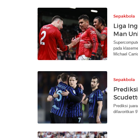
Sepakbola
Liga In
Man Uni
Supercomputer
pada klaseme
Michael Carri
Sepakbola
Prediksi
Scudett
Prediksi juar
difavoritkan 