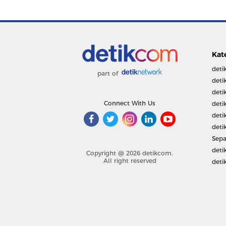
Kat
deti
part of
deti
deti
Connect With Us
deti
deti
deti
Sepa
deti
Copyright @ 2026 detikcom.
All right reserved
deti