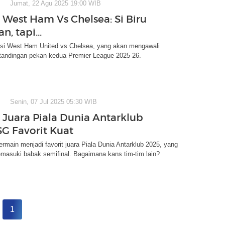
Jumat, 22 Agu 2025 19:00 WIB
i West Ham Vs Chelsea: Si Biru
n, tapi...
iksi West Ham United vs Chelsea, yang akan mengawali
rtandingan pekan kedua Premier League 2025-26.
Senin, 07 Jul 2025 05:30 WIB
i Juara Piala Dunia Antarklub
SG Favorit Kuat
ermain menjadi favorit juara Piala Dunia Antarklub 2025, yang
masuki babak semifinal. Bagaimana kans tim-tim lain?
1