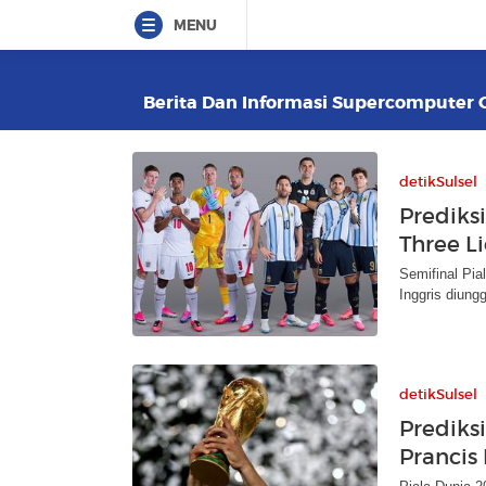
MENU
Berita Dan Informasi Supercomputer O
detikSulsel
Prediksi
Three L
Semifinal Pia
Inggris diung
detikSulsel
Prediksi
Prancis 