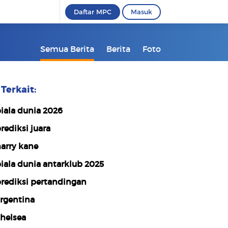
Daftar MPC
Masuk
Semua Berita
Berita
Foto
Terkait:
iala dunia 2026
rediksi juara
arry kane
iala dunia antarklub 2025
rediksi pertandingan
rgentina
helsea