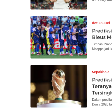
detikSulsel
Prediksi
Bleus M
Timnas Pranc
Mbappe jadi 
Sepakbola
Prediks
Teranya
Tersingk
Dalam prediks
Dunia 2026 be