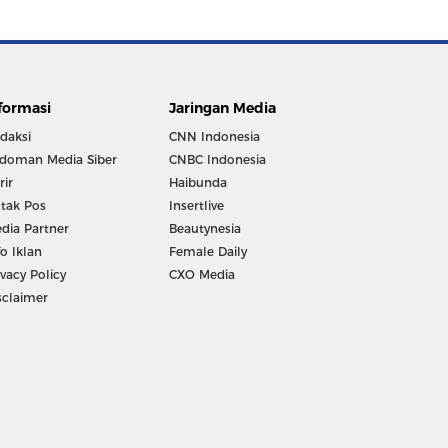
formasi
Jaringan Media
daksi
CNN Indonesia
doman Media Siber
CNBC Indonesia
rir
Haibunda
tak Pos
Insertlive
dia Partner
Beautynesia
fo Iklan
Female Daily
ivacy Policy
CXO Media
sclaimer