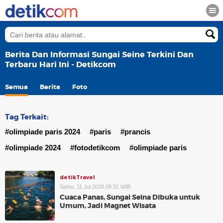
Berita Dan Informasi Sungai Seine Terkini Dan
Terbaru Hari Ini - Detikcom
Semua
Berita
Foto
Tag Terkait:
#olimpiade paris 2024
#paris
#prancis
#olimpiade 2024
#fotodetikcom
#olimpiade paris
detikTravel
Sabtu, 11 Jul 2026 09:31 WIB
Cuaca Panas, Sungai Seina Dibuka untuk
Umum, Jadi Magnet Wisata