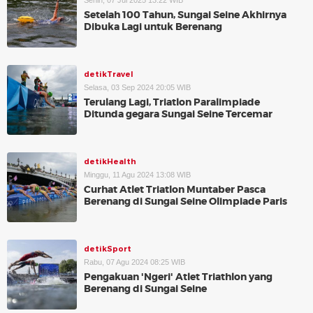
Senin, 07 Jul 2025 13:22 WIB
Setelah 100 Tahun, Sungai Seine Akhirnya
Dibuka Lagi untuk Berenang
detikTravel
Selasa, 03 Sep 2024 20:05 WIB
Terulang Lagi, Triatlon Paralimpiade
Ditunda gegara Sungai Seine Tercemar
detikHealth
Minggu, 11 Agu 2024 13:08 WIB
Curhat Atlet Triatlon Muntaber Pasca
Berenang di Sungai Seine Olimpiade Paris
detikSport
Rabu, 07 Agu 2024 08:25 WIB
Pengakuan 'Ngeri' Atlet Triathlon yang
Berenang di Sungai Seine