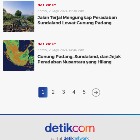
detikInet
Kamis, 29 Agu 2024 19:30 WIB
Jalan Terjal Mengungkap Peradaban
Sundaland Lewat Gunung Padang
detikInet
Kamis, 29 Agu 2024 14:46 WIB
Gunung Padang, Sundaland, dan Jejak
Peradaban Nusantara yang Hilang
1
2
3
4
5
part of