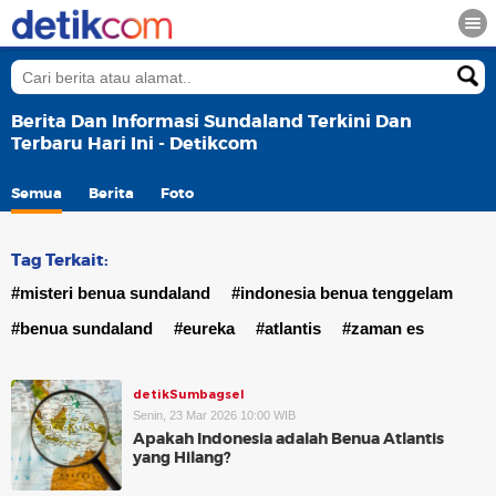
Berita Dan Informasi Sundaland Terkini Dan
Terbaru Hari Ini - Detikcom
Semua
Berita
Foto
Tag Terkait:
#misteri benua sundaland
#indonesia benua tenggelam
#benua sundaland
#eureka
#atlantis
#zaman es
detikSumbagsel
Senin, 23 Mar 2026 10:00 WIB
Apakah Indonesia adalah Benua Atlantis
yang Hilang?