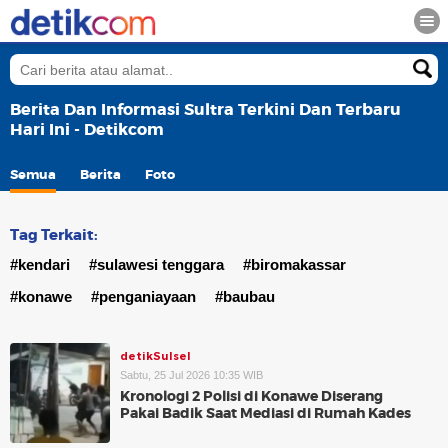
Berita Dan Informasi Sultra Terkini Dan Terbaru
Hari Ini - Detikcom
Semua
Berita
Foto
Tag Terkait:
#kendari
#sulawesi tenggara
#biromakassar
#konawe
#penganiayaan
#baubau
detikSulsel
Sabtu, 25 Jul 2026 10:35 WIB
Kronologi 2 Polisi di Konawe Diserang
Pakai Badik Saat Mediasi di Rumah Kades