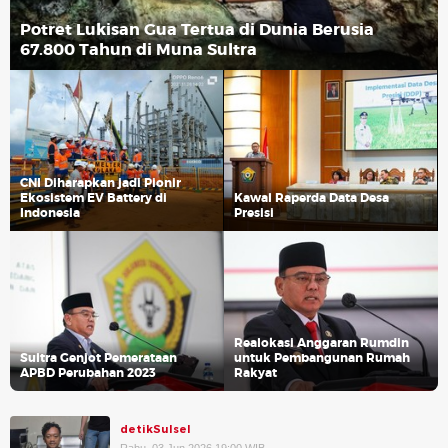
Potret Lukisan Gua Tertua di Dunia Berusia
67.800 Tahun di Muna Sultra
CNI Diharapkan jadi Pionir
Ekosistem EV Battery di
Kawal Raperda Data Desa
Indonesia
Presisi
Realokasi Anggaran Rumdin
Sultra Genjot Pemerataan
untuk Pembangunan Rumah
APBD Perubahan 2023
Rakyat
detikSulsel