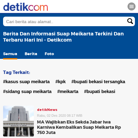
Berita Dan Informasi Suap Meikarta Terkini Dan
Terbaru Hari Ini - Detikcom
Semua
Berita
Foto
Tag Terkait:
#kasus suap meikarta
#kpk
#bupati bekasi tersangka
#sidang suap meikarta
#meikarta
#bupati bekasi
detikNews
Rabu, 02 Des 2020 08:17 WIB
MA Wajibkan Eks Sekda Jabar Iwa
Karniwa Kembalikan Suap Meikarta Rp
750 Juta