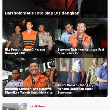
Bartholomeus Toto Siap Disidangkan
Eks Presdir Lippo Cikarang
Senyum Tipis Iwa Karniwa Usai
Berompi KPK
Diperiksa KPK
Jalani Pemeriksaan Lanjutan,
Berompi Tahanan, Iwa Karniwa
Neneng Hassanah Tebar
Diperiksa Terkait Suap Meikarta
Senyuman
detikNews