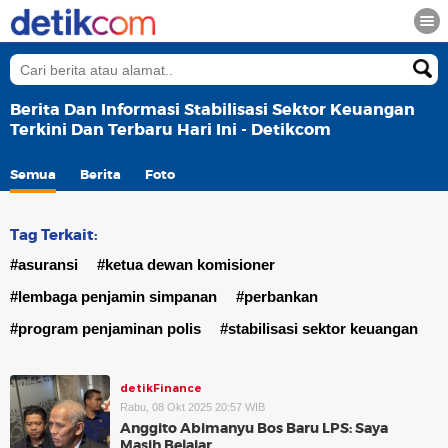
Berita Dan Informasi Stabilisasi Sektor Keuangan
Terkini Dan Terbaru Hari Ini - Detikcom
Semua
Berita
Foto
Tag Terkait:
#asuransi
#ketua dewan komisioner
#lembaga penjamin simpanan
#perbankan
#program penjaminan polis
#stabilisasi sektor keuangan
detikFinance
Rabu, 08 Okt 2025 20:57 WIB
Anggito Abimanyu Bos Baru LPS: Saya
Masih Belajar