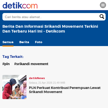
Berita Dan Informasi Srikandi Movement Terkini
Dan Terbaru Hari Ini - Detikcom
Semua
Berita
Foto
Tag Terkait:
#pln
#srikandi movement
detikNews
Selasa, 21 Apr 2026 21:49 WIB
PLN Perkuat Kontribusi Perempuan Lewat
Srikandi Movement