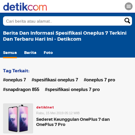
Berita Dan Informasi Spesifikasi Oneplus 7 Terkini
Dan Terbaru Hari Ini - Detikcom
Semua
Berita
Foto
Tag Terkait:
#oneplus 7
#spesifikasi oneplus 7
#oneplus 7 pro
#snapdragon 855
#spesifikasi oneplus 7 pro
detikInet
Rabu, 15 Mei 2019 05:12 WIB
Sederet Keunggulan OnePlus 7 dan
OnePlus 7 Pro