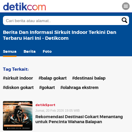
Berita Dan Informasi Sirkuit Indoor Terkini Dan
Terbaru Hari Ini - Detikcom
Semua
Berita
Foto
Tag Terkait:
#sirkuit indoor
#balap gokart
#destinasi balap
#diskon gokart
#gokart
#olahraga ekstrem
detikSport
Jumat, 20 Feb 2026 19:05 WIB
Rekomendasi Destinasi Gokart Menantang
untuk Pencinta Wahana Balapan