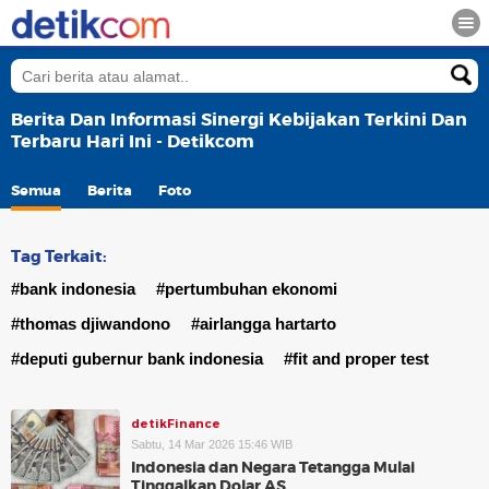
Berita Dan Informasi Sinergi Kebijakan Terkini Dan
Terbaru Hari Ini - Detikcom
Semua
Berita
Foto
Tag Terkait:
#bank indonesia
#pertumbuhan ekonomi
#thomas djiwandono
#airlangga hartarto
#deputi gubernur bank indonesia
#fit and proper test
detikFinance
Sabtu, 14 Mar 2026 15:46 WIB
Indonesia dan Negara Tetangga Mulai
Tinggalkan Dolar AS