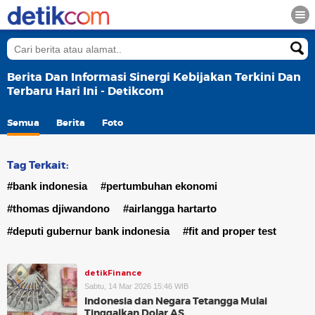
Berita Dan Informasi Sinergi Kebijakan Terkini Dan
Terbaru Hari Ini - Detikcom
Semua
Berita
Foto
Tag Terkait:
#bank indonesia
#pertumbuhan ekonomi
#thomas djiwandono
#airlangga hartarto
#deputi gubernur bank indonesia
#fit and proper test
detikFinance
Sabtu, 14 Mar 2026 15:46 WIB
Indonesia dan Negara Tetangga Mulai
Tinggalkan Dolar AS