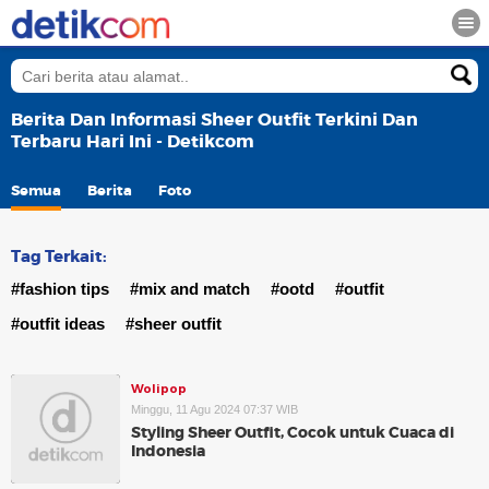
Berita Dan Informasi Sheer Outfit Terkini Dan
Terbaru Hari Ini - Detikcom
Semua
Berita
Foto
Tag Terkait:
#fashion tips
#mix and match
#ootd
#outfit
#outfit ideas
#sheer outfit
Wolipop
Minggu, 11 Agu 2024 07:37 WIB
Styling Sheer Outfit, Cocok untuk Cuaca di
Indonesia