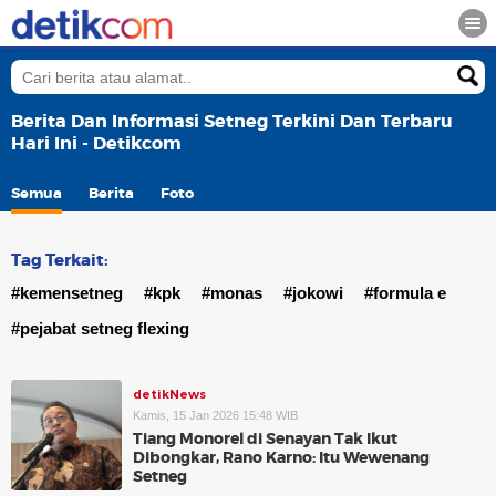
Berita Dan Informasi Setneg Terkini Dan Terbaru
Hari Ini - Detikcom
Semua
Berita
Foto
Tag Terkait:
#kemensetneg
#kpk
#monas
#jokowi
#formula e
#pejabat setneg flexing
detikNews
Kamis, 15 Jan 2026 15:48 WIB
Tiang Monorel di Senayan Tak Ikut
Dibongkar, Rano Karno: Itu Wewenang
Setneg