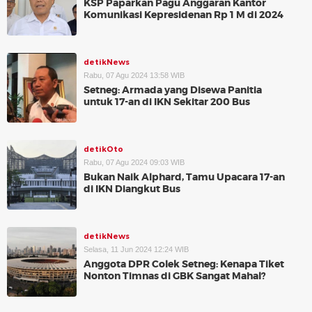
KSP Paparkan Pagu Anggaran Kantor
Komunikasi Kepresidenan Rp 1 M di 2024
detikNews
Rabu, 07 Agu 2024 13:58 WIB
Setneg: Armada yang Disewa Panitia
untuk 17-an di IKN Sekitar 200 Bus
detikOto
Rabu, 07 Agu 2024 09:03 WIB
Bukan Naik Alphard, Tamu Upacara 17-an
di IKN Diangkut Bus
detikNews
Selasa, 11 Jun 2024 12:24 WIB
Anggota DPR Colek Setneg: Kenapa Tiket
Nonton Timnas di GBK Sangat Mahal?