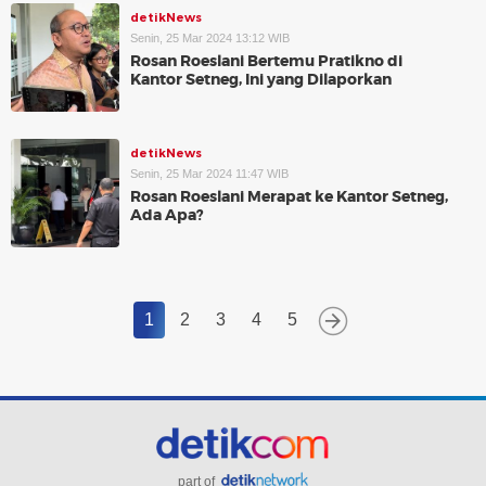
detikNews
Senin, 25 Mar 2024 13:12 WIB
Rosan Roeslani Bertemu Pratikno di
Kantor Setneg, Ini yang Dilaporkan
detikNews
Senin, 25 Mar 2024 11:47 WIB
Rosan Roeslani Merapat ke Kantor Setneg,
Ada Apa?
1
2
3
4
5
part of