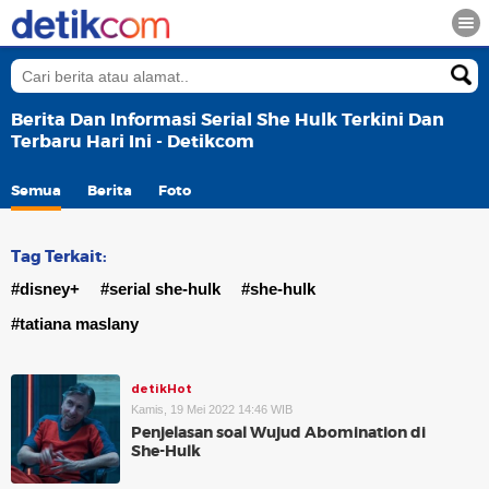
Berita Dan Informasi Serial She Hulk Terkini Dan
Terbaru Hari Ini - Detikcom
Semua
Berita
Foto
Tag Terkait:
#disney+
#serial she-hulk
#she-hulk
#tatiana maslany
detikHot
Kamis, 19 Mei 2022 14:46 WIB
Penjelasan soal Wujud Abomination di
She-Hulk