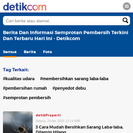
Berita Dan Informasi Semprotan Pembersih Terkini
Dan Terbaru Hari Ini - Detikcom
Semua
Berita
Foto
Tag Terkait:
#kualitas udara
#membersihkan sarang laba-laba
#pembersihan rumah
#penyedot debu
#semprotan pembersih
detikProperti
Selasa, 29 Apr 2025 12:14 WIB
3 Cara Mudah Bersihkan Sarang Laba-laba,
Dijamin Hilang