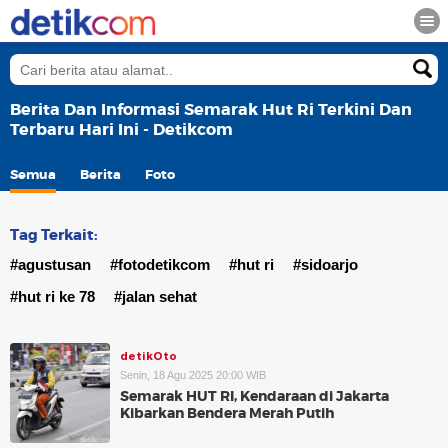
Berita Dan Informasi Semarak Hut Ri Terkini Dan
Terbaru Hari Ini - Detikcom
Semua
Berita
Foto
Tag Terkait:
#agustusan
#fotodetikcom
#hut ri
#sidoarjo
#hut ri ke 78
#jalan sehat
detikOto
Senin, 18 Agu 2025 20:00 WIB
Semarak HUT RI, Kendaraan di Jakarta
Kibarkan Bendera Merah Putih