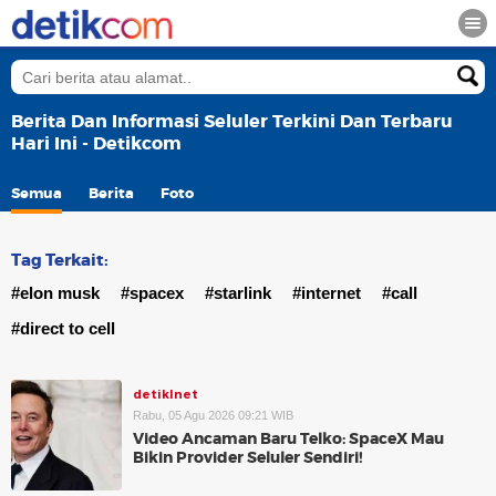
Berita Dan Informasi Seluler Terkini Dan Terbaru
Hari Ini - Detikcom
Semua
Berita
Foto
Tag Terkait:
#elon musk
#spacex
#starlink
#internet
#call
#direct to cell
detikInet
Rabu, 05 Agu 2026 09:21 WIB
Video Ancaman Baru Telko: SpaceX Mau
Bikin Provider Seluler Sendiri!