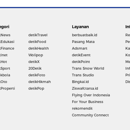
egori
Layanan
In
kNews
detikTravel
berbuatbaik.id
Re
kEdukasi
detikFood
Pasang Mata
Pe
kFinance
detikHealth
Adsmart
Ka
kInet
Wolipop
detikEvent
Ko
kHot
detikX
detikPoint
Me
kSport
20Detik
Trans Snow World
In
kbola
detikFoto
Trans Studio
Pr
kOto
detikHikmah
Bingkai.id
Di
kProperti
detikPop
Ziswafctarsa.id
Flying Over Indonesia
For Your Business
rekomendit
Community Connect