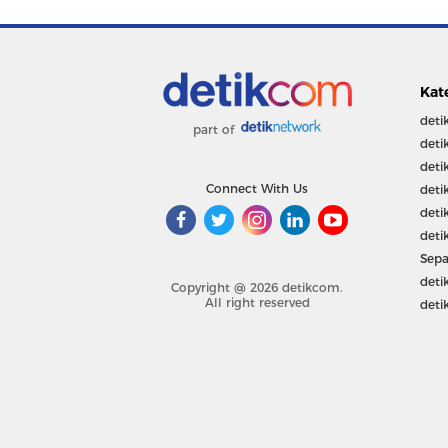
Kat
deti
part of
deti
deti
Connect With Us
deti
deti
deti
Sepa
deti
Copyright @ 2026 detikcom.
All right reserved
deti