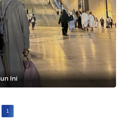
un Ini
1