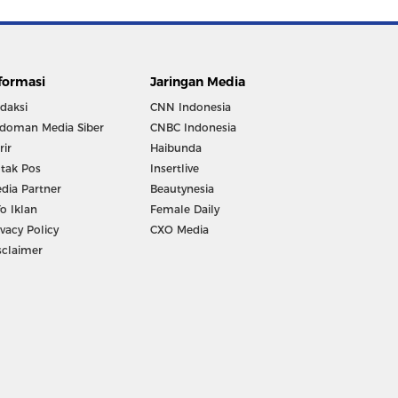
formasi
Jaringan Media
daksi
CNN Indonesia
doman Media Siber
CNBC Indonesia
rir
Haibunda
tak Pos
Insertlive
dia Partner
Beautynesia
fo Iklan
Female Daily
ivacy Policy
CXO Media
sclaimer