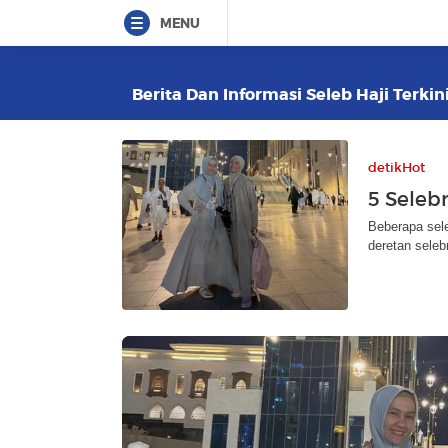
MENU
Berita Dan Informasi Seleb Haji Terkin
detikHot
5 Selebr
Beberapa sele
deretan seleb