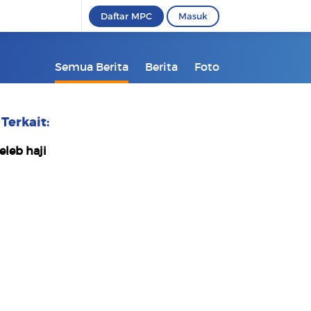
Daftar MPC
Masuk
Semua Berita
Berita
Foto
Terkait:
eleb haji