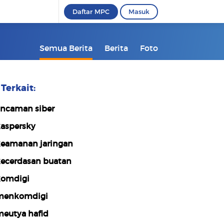
Daftar MPC
Masuk
Semua Berita
Berita
Foto
Terkait:
ncaman siber
aspersky
eamanan jaringan
ecerdasan buatan
omdigi
menkomdigi
eutya hafid