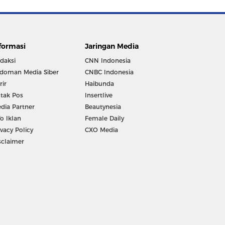
formasi
Jaringan Media
daksi
CNN Indonesia
doman Media Siber
CNBC Indonesia
rir
Haibunda
tak Pos
Insertlive
dia Partner
Beautynesia
fo Iklan
Female Daily
ivacy Policy
CXO Media
sclaimer