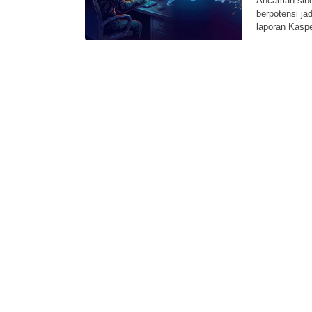
Ancaman siber
berpotensi ja
laporan Kasp