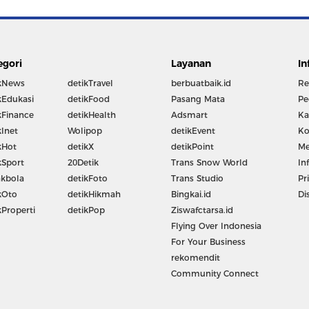
egori
Layanan
In
kNews
detikTravel
berbuatbaik.id
Re
kEdukasi
detikFood
Pasang Mata
Pe
kFinance
detikHealth
Adsmart
Ka
kInet
Wolipop
detikEvent
Ko
kHot
detikX
detikPoint
Me
kSport
20Detik
Trans Snow World
In
kbola
detikFoto
Trans Studio
Pr
kOto
detikHikmah
Bingkai.id
Di
kProperti
detikPop
Ziswafctarsa.id
Flying Over Indonesia
For Your Business
rekomendit
Community Connect