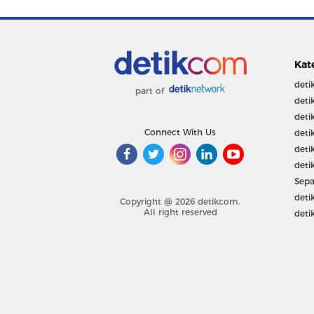
Kat
deti
part of
deti
deti
Connect With Us
deti
deti
deti
Sepa
deti
Copyright @ 2026 detikcom.
All right reserved
deti