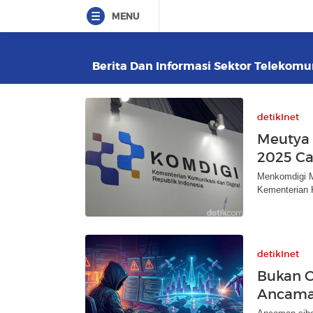
MENU
Berita Dan Informasi Sektor Telekomun
detikInet
Meutya
2025 Ca
Menkomdigi M
Kementerian K
detikInet
Bukan C
Ancaman