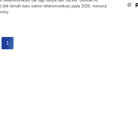
 telekomunikasi tak lagi hanya dari hacker. Blunder AI
#
di titik lemah baru sektor telekomunikasi pada 2026, menurut
ersky.
1