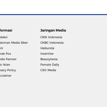
formasi
Jaringan Media
daksi
CNN Indonesia
doman Media Siber
CNBC Indonesia
rir
Haibunda
tak Pos
Insertlive
dia Partner
Beautynesia
fo Iklan
Female Daily
ivacy Policy
CXO Media
sclaimer