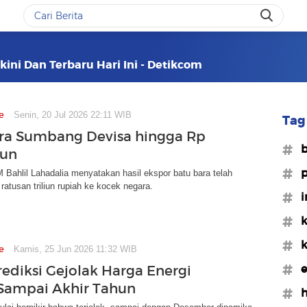
kini Dan Terbaru Hari Ini - Detikcom
e
Senin, 20 Jul 2026 22:11 WIB
Tag 
ra Sumbang Devisa hingga Rp
#b
iun
#p
Bahlil Lahadalia menyatakan hasil ekspor batu bara telah
tusan triliun rupiah ke kocek negara.
#i
#k
#k
e
Kamis, 25 Jun 2026 11:32 WIB
#e
rediksi Gejolak Harga Energi
 Sampai Akhir Tahun
#h