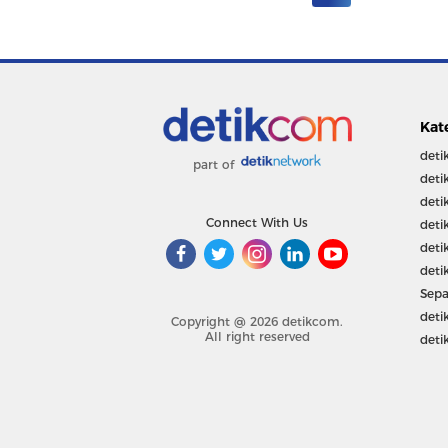
Kat
deti
part of
deti
deti
Connect With Us
deti
deti
deti
Sepa
deti
Copyright @ 2026 detikcom.
All right reserved
deti