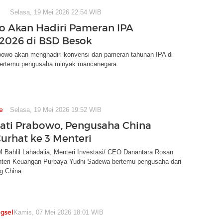
Selasa, 19 Mei 2026 22:54 WIB
 Akan Hadiri Pameran IPA
2026 di BSD Besok
bowo akan menghadiri konvensi dan pameran tahunan IPA di
ertemu pengusaha minyak mancanegara.
e
Selasa, 19 Mei 2026 19:52 WIB
rati Prabowo, Pengusaha China
Curhat ke 3 Menteri
 Bahlil Lahadalia, Menteri Investasi/ CEO Danantara Rosan
nteri Keuangan Purbaya Yudhi Sadewa bertemu pengusaha dari
g China.
gsel
Kamis, 07 Mei 2026 18:01 WIB