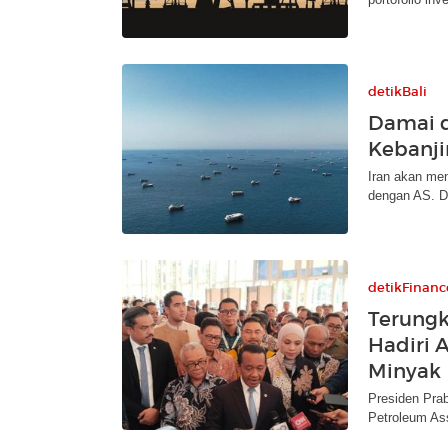
detikBali
Damai d
Kebanjir
Iran akan men
dengan AS. Da
detikFinanc
Terungk
Hadiri 
Minyak
Presiden Pra
Petroleum Ass