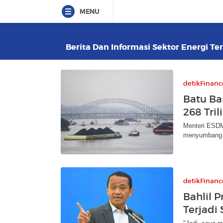
MENU
Berita Dan Informasi Sektor Energi Ter
detikFinanc
Batu Ba
268 Tril
Menteri ESDM 
menyumbang ra
detikFinanc
Bahlil P
Terjadi