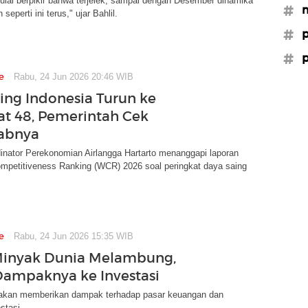
ulai berpikir bahwa terjelek, sampai dengan Desember dinamika
#m
 seperti ini terus," ujar Bahlil.
#p
#p
e
Rabu, 24 Jun 2026 20:46 WIB
ing Indonesia Turun ke
at 48, Pemerintah Cek
abnya
inator Perekonomian Airlangga Hartarto menanggapi laporan
mpetitiveness Ranking (WCR) 2026 soal peringkat daya saing
e
Rabu, 24 Jun 2026 15:35 WIB
Minyak Dunia Melambung,
Dampaknya ke Investasi
ai akan memberikan dampak terhadap pasar keuangan dan
estasi.