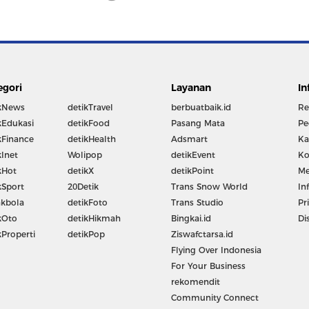
egori
Layanan
In
kNews
detikTravel
berbuatbaik.id
Re
kEdukasi
detikFood
Pasang Mata
Pe
kFinance
detikHealth
Adsmart
Ka
kInet
Wolipop
detikEvent
Ko
kHot
detikX
detikPoint
Me
kSport
20Detik
Trans Snow World
In
kbola
detikFoto
Trans Studio
Pr
kOto
detikHikmah
Bingkai.id
Di
kProperti
detikPop
Ziswafctarsa.id
Flying Over Indonesia
For Your Business
rekomendit
Community Connect