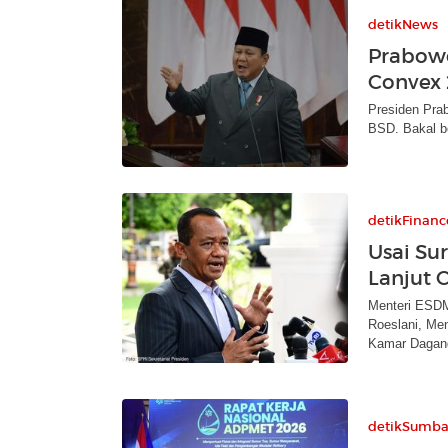
detikNews
Prabowo
Convex 
Presiden Pra
BSD. Bakal b
detikFinanc
Usai Su
Lanjut 
Menteri ESDM
Roeslani, Me
Kamar Dagan
detikSumba