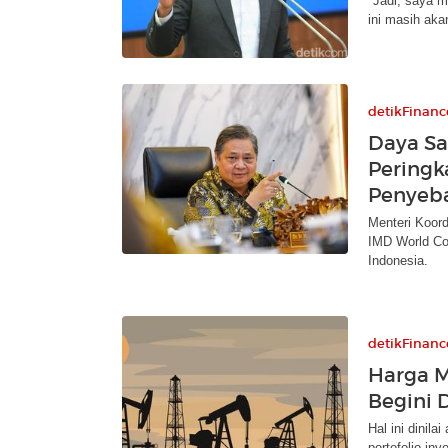
"Jadi, saya m
ini masih akan
detikFinanc
Daya Sa
Peringk
Penyeb
Menteri Koord
IMD World Co
Indonesia.
detikFinanc
Harga 
Begini 
Hal ini dinil
portofolio inv