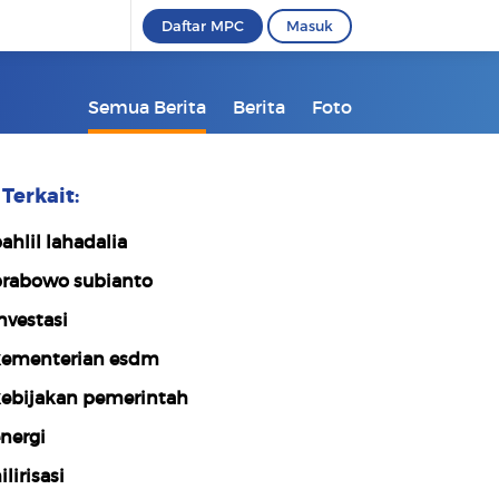
Daftar MPC
Masuk
Semua Berita
Berita
Foto
Terkait:
ahlil lahadalia
rabowo subianto
nvestasi
ementerian esdm
ebijakan pemerintah
nergi
ilirisasi