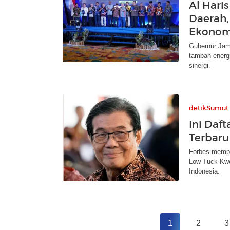
Al Haris
Daerah,
Ekonom
Gubernur Jamb
tambah energ
sinergi.
detikSumut
Ini Daf
Terbaru
Forbes memper
Low Tuck Kwo
Indonesia.
1
2
3