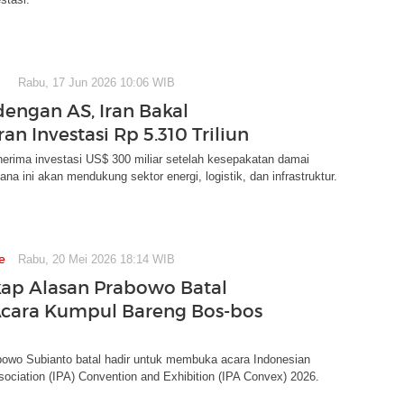
Rabu, 17 Jun 2026 10:06 WIB
engan AS, Iran Bakal
an Investasi Rp 5.310 Triliun
erima investasi US$ 300 miliar setelah kesepakatan damai
na ini akan mendukung sektor energi, logistik, dan infrastruktur.
e
Rabu, 20 Mei 2026 18:14 WIB
ap Alasan Prabowo Batal
Acara Kumpul Bareng Bos-bos
bowo Subianto batal hadir untuk membuka acara Indonesian
ociation (IPA) Convention and Exhibition (IPA Convex) 2026.