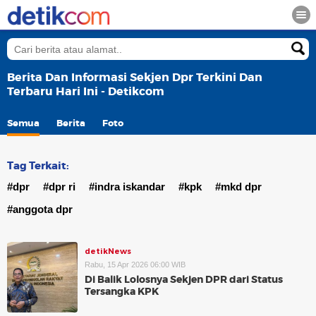
Berita Dan Informasi Sekjen Dpr Terkini Dan
Terbaru Hari Ini - Detikcom
Semua
Berita
Foto
Tag Terkait:
#dpr
#dpr ri
#indra iskandar
#kpk
#mkd dpr
#anggota dpr
detikNews
Rabu, 15 Apr 2026 06:00 WIB
Di Balik Lolosnya Sekjen DPR dari Status
Tersangka KPK