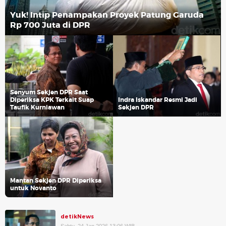
Yuk! Intip Penampakan Proyek Patung Garuda
Rp 700 Juta di DPR
Senyum Sekjen DPR Saat
Diperiksa KPK Terkait Suap
Indra Iskandar Resmi Jadi
Taufik Kurniawan
Sekjen DPR
Mantan Sekjen DPR Diperiksa
untuk Novanto
detikNews