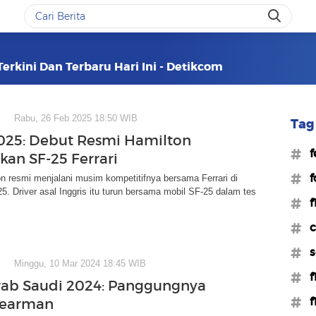
Terkini Dan Terbaru Hari Ini - Detikcom
Rabu, 26 Feb 2025 18:50 WIB
Tag 
2025: Debut Resmi Hamilton
#f
an SF-25 Ferrari
#f
n resmi menjalani musim kompetitifnya bersama Ferrari di
5. Driver asal Inggris itu turun bersama mobil SF-25 dalam tes
#f
#c
#s
Minggu, 10 Mar 2024 18:45 WIB
#f
rab Saudi 2024: Panggungnya
#f
Bearman