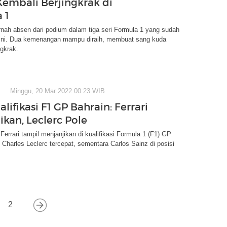
 Kembali Berjingkrak di
 1
ernah absen dari podium dalam tiga seri Formula 1 yang sudah
n ini. Dua kemenangan mampu diraih, membuat sang kuda
ngkrak.
Minggu, 20 Mar 2022 00:23 WIB
alifikasi F1 GP Bahrain: Ferrari
ikan, Leclerc Pole
Ferrari tampil menjanjikan di kualifikasi Formula 1 (F1) GP
 Charles Leclerc tercepat, sementara Carlos Sainz di posisi
2