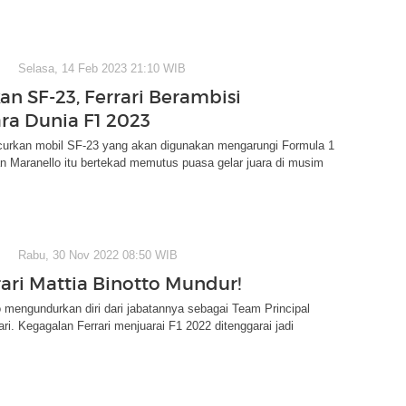
Selasa, 14 Feb 2023 21:10 WIB
an SF-23, Ferrari Berambisi
ara Dunia F1 2023
ncurkan mobil SF-23 yang akan digunakan mengarungi Formula 1
n Maranello itu bertekad memutus puasa gelar juara di musim
Rabu, 30 Nov 2022 08:50 WIB
rari Mattia Binotto Mundur!
o mengundurkan diri dari jabatannya sebagai Team Principal
ari. Kegagalan Ferrari menjuarai F1 2022 ditenggarai jadi