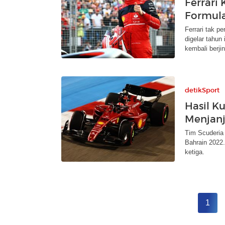
Ferrari
Formula
Ferrari tak p
digelar tahu
kembali berji
detikSport
Hasil Ku
Menjanj
Tim Scuderia 
Bahrain 2022.
ketiga.
1