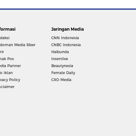
formasi
Jaringan Media
daksi
CNN Indonesia
doman Media Siber
CNBC Indonesia
rir
Haibunda
tak Pos
Insertlive
dia Partner
Beautynesia
fo Iklan
Female Daily
ivacy Policy
CXO Media
sclaimer