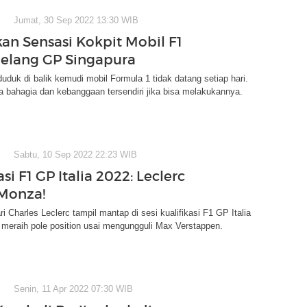
Jumat, 30 Sep 2022 13:30 WIB
an Sensasi Kokpit Mobil F1
 Jelang GP Singapura
duk di balik kemudi mobil Formula 1 tidak datang setiap hari.
a bahagia dan kebanggaan tersendiri jika bisa melakukannya.
Sabtu, 10 Sep 2022 22:23 WIB
asi F1 GP Italia 2022: Leclerc
 Monza!
ri Charles Leclerc tampil mantap di sesi kualifikasi F1 GP Italia
 meraih pole position usai mengungguli Max Verstappen.
Senin, 11 Apr 2022 07:30 WIB