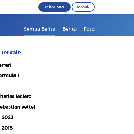
Daftar MPC
Masuk
Semua Berita
Berita
Foto
Terkait:
errari
ormula 1
1
harles leclerc
ebastian vettel
1 2022
1 2018