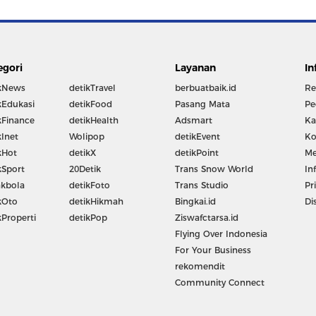
egori
Layanan
In
kNews
detikTravel
berbuatbaik.id
Re
kEdukasi
detikFood
Pasang Mata
Pe
kFinance
detikHealth
Adsmart
Ka
kInet
Wolipop
detikEvent
Ko
kHot
detikX
detikPoint
Me
kSport
20Detik
Trans Snow World
In
kbola
detikFoto
Trans Studio
Pr
kOto
detikHikmah
Bingkai.id
Di
kProperti
detikPop
Ziswafctarsa.id
Flying Over Indonesia
For Your Business
rekomendit
Community Connect