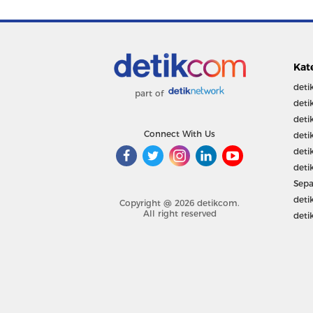
Kat
deti
part of
deti
deti
Connect With Us
deti
deti
deti
Sepa
deti
Copyright @ 2026 detikcom.
All right reserved
deti