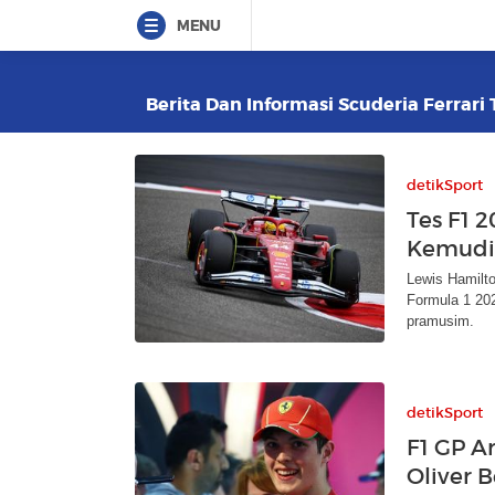
MENU
Berita Dan Informasi Scuderia Ferrari 
detikSport
Tes F1 
Kemudik
Lewis Hamilto
Formula 1 202
pramusim.
detikSport
F1 GP A
Oliver 