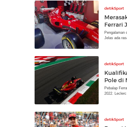
detikSport
Merasak
Ferrari
Pengalaman du
Jelas ada ras
detikSport
Kualifik
Pole di
Pebalap Ferra
2022. Leclerc
detikSport