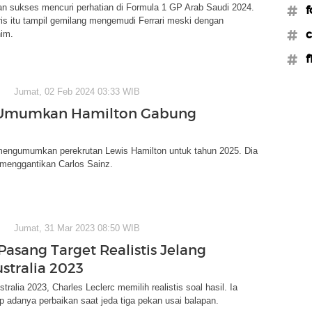
an sukses mencuri perhatian di Formula 1 GP Arab Saudi 2024.
#f
is itu tampil gemilang mengemudi Ferrari meski dengan
#c
nim.
#f
Jumat, 02 Feb 2024 03:33 WIB
i Umumkan Hamilton Gabung
h mengumumkan perekrutan Lewis Hamilton untuk tahun 2025. Dia
 menggantikan Carlos Sainz.
Jumat, 31 Mar 2023 08:50 WIB
Pasang Target Realistis Jelang
stralia 2023
ralia 2023, Charles Leclerc memilih realistis soal hasil. Ia
p adanya perbaikan saat jeda tiga pekan usai balapan.