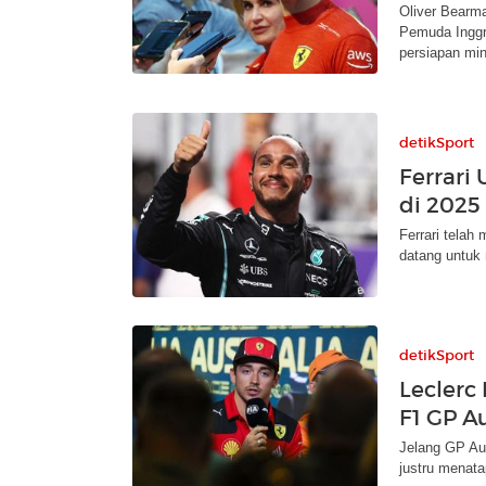
Oliver Bearm
Pemuda Inggr
persiapan mi
detikSport
Ferrar
di 2025
Ferrari tela
datang untuk
detikSport
Leclerc 
F1 GP Au
Jelang GP Aust
justru menata