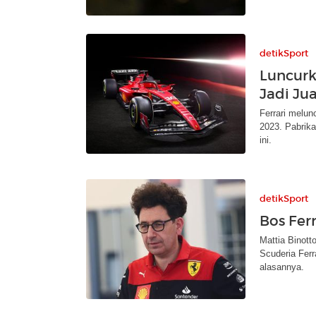
detikSport
Luncurk
Jadi Ju
Ferrari melu
2023. Pabrika
ini.
detikSport
Bos Fer
Mattia Binott
Scuderia Ferr
alasannya.