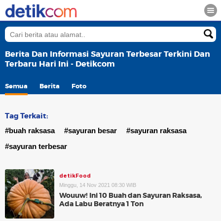
Berita Dan Informasi Sayuran Terbesar Terkini Dan
Terbaru Hari Ini - Detikcom
Semua
Berita
Foto
Tag Terkait:
#buah raksasa
#sayuran besar
#sayuran raksasa
#sayuran terbesar
detikFood
Minggu, 14 Nov 2021 08:30 WIB
Wouuw! Ini 10 Buah dan Sayuran Raksasa,
Ada Labu Beratnya 1 Ton