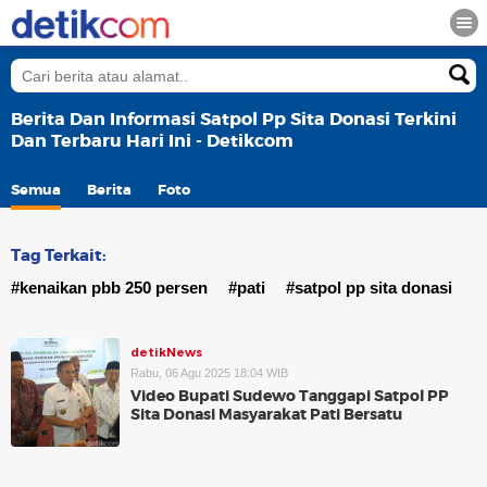
Berita Dan Informasi Satpol Pp Sita Donasi Terkini
Dan Terbaru Hari Ini - Detikcom
Semua
Berita
Foto
Tag Terkait:
#kenaikan pbb 250 persen
#pati
#satpol pp sita donasi
detikNews
Rabu, 06 Agu 2025 18:04 WIB
Video Bupati Sudewo Tanggapi Satpol PP
Sita Donasi Masyarakat Pati Bersatu