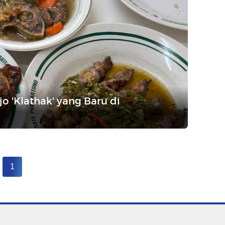
o 'Klathak' yang Baru di
1