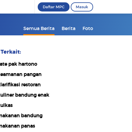
Daftar MPC
Masuk
Semua Berita
Berita
Foto
Terkait:
ate pak hartono
eamanan pangan
larifikasi restoran
uliner bandung enak
ulkas
akanan bandung
akanan panas