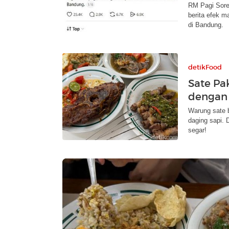
RM Pagi Sore 
berita efek m
di Bandung.
detikFood
Sate Pak
dengan 
Warung sate b
daging sapi.
segar!