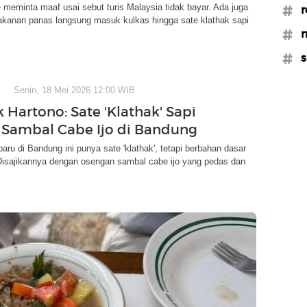
meminta maaf usai sebut turis Malaysia tidak bayar. Ada juga
#r
akanan panas langsung masuk kulkas hingga sate klathak sapi
#r
#s
Senin, 18 Mei 2026 12:00 WIB
 Hartono: Sate 'Klathak' Sapi
Sambal Cabe Ijo di Bandung
aru di Bandung ini punya sate 'klathak', tetapi berbahan dasar
 Disajikannya dengan osengan sambal cabe ijo yang pedas dan