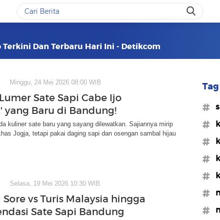
 Terkini Dan Terbaru Hari Ini - Detikcom
Minggu, 24 Mei 2026 08:00 WIB
Tag 
umer Sate Sapi Cabe Ijo
#s
k' yang Baru di Bandung!
#k
a kuliner sate baru yang sayang dilewatkan. Sajiannya mirip
khas Jogja, tetapi pakai daging sapi dan osengan sambal hijau
#k
#k
#k
Selasa, 19 Mei 2026 10:30 WIB
#m
 Sore vs Turis Malaysia hingga
#m
ndasi Sate Sapi Bandung