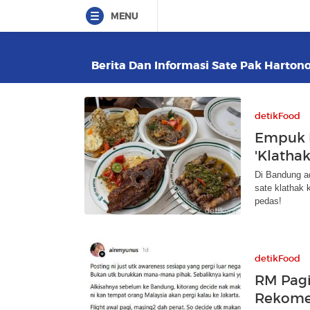
MENU
Berita Dan Informasi Sate Pak Hartono
detikFood
Empuk L
'Klatha
Di Bandung ad
sate klathak 
pedas!
detikFood
RM Pagi
Rekome