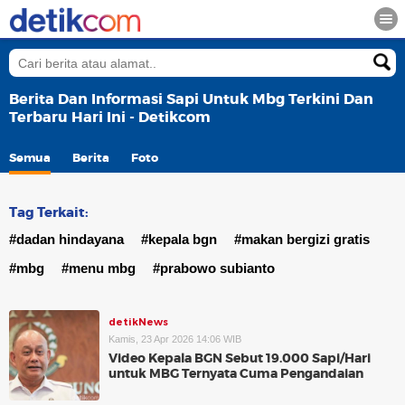
Berita Dan Informasi Sapi Untuk Mbg Terkini Dan
Terbaru Hari Ini - Detikcom
Semua
Berita
Foto
Tag Terkait:
#dadan hindayana
#kepala bgn
#makan bergizi gratis
#mbg
#menu mbg
#prabowo subianto
detikNews
Kamis, 23 Apr 2026 14:06 WIB
Video Kepala BGN Sebut 19.000 Sapi/Hari
untuk MBG Ternyata Cuma Pengandaian