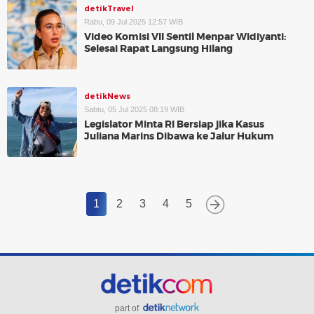
detikTravel
Rabu, 09 Jul 2025 12:57 WIB
Video Komisi VII Sentil Menpar Widiyanti:
Selesai Rapat Langsung Hilang
detikNews
Sabtu, 05 Jul 2025 08:19 WIB
Legislator Minta RI Bersiap jika Kasus
Juliana Marins Dibawa ke Jalur Hukum
1
2
3
4
5
part of