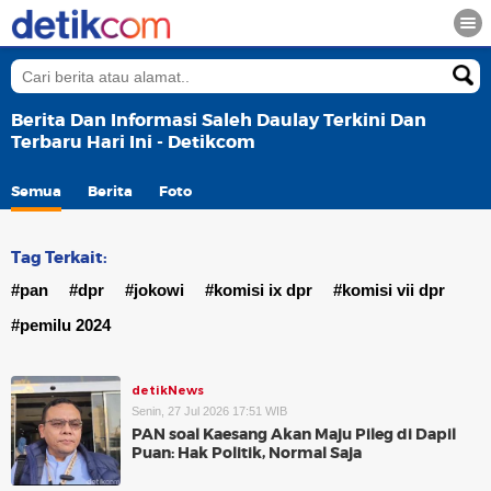
Berita Dan Informasi Saleh Daulay Terkini Dan
Terbaru Hari Ini - Detikcom
Semua
Berita
Foto
Tag Terkait:
#pan
#dpr
#jokowi
#komisi ix dpr
#komisi vii dpr
#pemilu 2024
detikNews
Senin, 27 Jul 2026 17:51 WIB
PAN soal Kaesang Akan Maju Pileg di Dapil
Puan: Hak Politik, Normal Saja