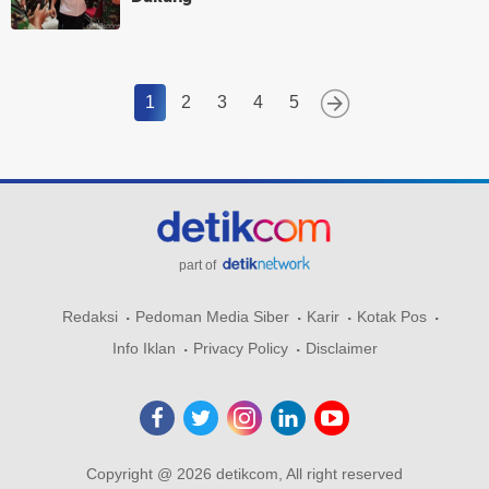
1
2
3
4
5
part of
Redaksi
Pedoman Media Siber
Karir
Kotak Pos
Info Iklan
Privacy Policy
Disclaimer
Copyright @ 2026 detikcom, All right reserved