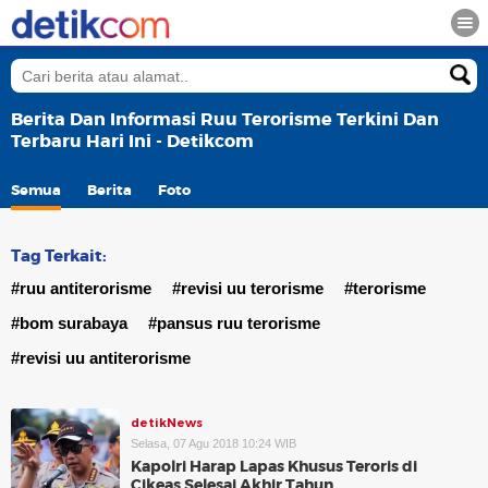
Berita Dan Informasi Ruu Terorisme Terkini Dan
Terbaru Hari Ini - Detikcom
Semua
Berita
Foto
Tag Terkait:
#ruu antiterorisme
#revisi uu terorisme
#terorisme
#bom surabaya
#pansus ruu terorisme
#revisi uu antiterorisme
detikNews
Selasa, 07 Agu 2018 10:24 WIB
Kapolri Harap Lapas Khusus Teroris di
Cikeas Selesai Akhir Tahun