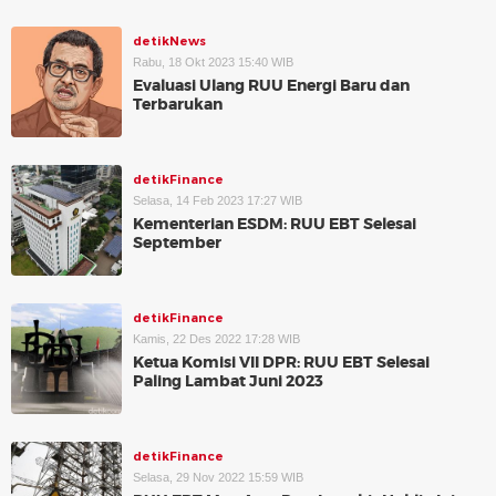
detikNews
Rabu, 18 Okt 2023 15:40 WIB
Evaluasi Ulang RUU Energi Baru dan
Terbarukan
detikFinance
Selasa, 14 Feb 2023 17:27 WIB
Kementerian ESDM: RUU EBT Selesai
September
detikFinance
Kamis, 22 Des 2022 17:28 WIB
Ketua Komisi VII DPR: RUU EBT Selesai
Paling Lambat Juni 2023
detikFinance
Selasa, 29 Nov 2022 15:59 WIB