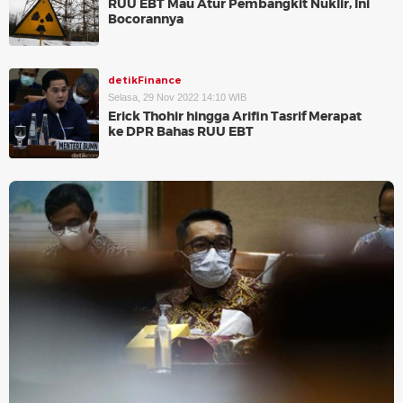
RUU EBT Mau Atur Pembangkit Nuklir, Ini
Bocorannya
detikFinance
Selasa, 29 Nov 2022 14:10 WIB
Erick Thohir hingga Arifin Tasrif Merapat
ke DPR Bahas RUU EBT