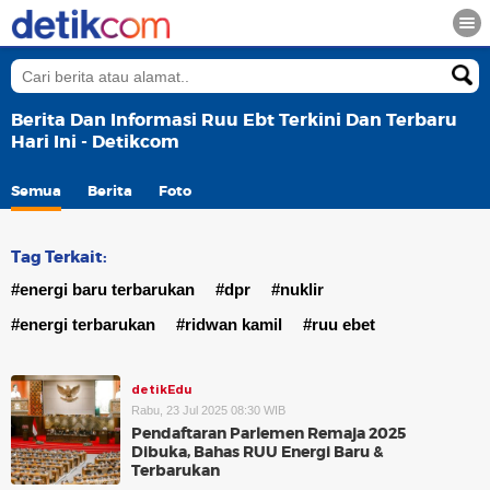
Berita Dan Informasi Ruu Ebt Terkini Dan Terbaru
Hari Ini - Detikcom
Semua
Berita
Foto
Tag Terkait:
#energi baru terbarukan
#dpr
#nuklir
#energi terbarukan
#ridwan kamil
#ruu ebet
detikEdu
Rabu, 23 Jul 2025 08:30 WIB
Pendaftaran Parlemen Remaja 2025
Dibuka, Bahas RUU Energi Baru &
Terbarukan