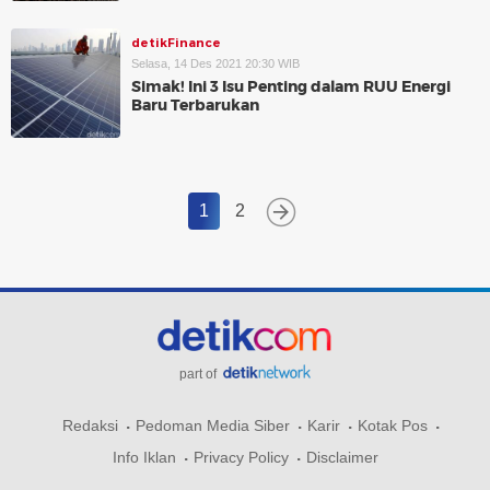
detikFinance
Selasa, 14 Des 2021 20:30 WIB
Simak! Ini 3 Isu Penting dalam RUU Energi
Baru Terbarukan
1
2
part of
Redaksi
Pedoman Media Siber
Karir
Kotak Pos
Info Iklan
Privacy Policy
Disclaimer