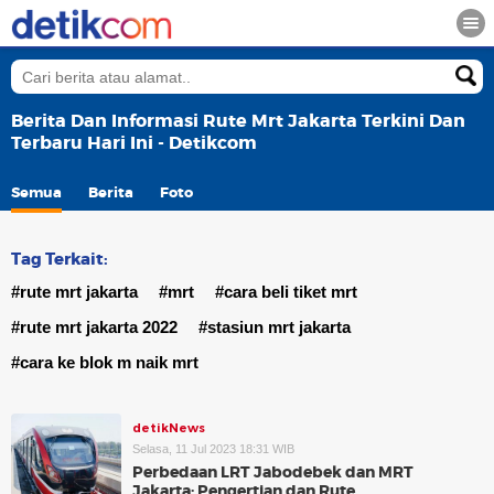
Berita Dan Informasi Rute Mrt Jakarta Terkini Dan
Terbaru Hari Ini - Detikcom
Semua
Berita
Foto
Tag Terkait:
#rute mrt jakarta
#mrt
#cara beli tiket mrt
#rute mrt jakarta 2022
#stasiun mrt jakarta
#cara ke blok m naik mrt
detikNews
Selasa, 11 Jul 2023 18:31 WIB
Perbedaan LRT Jabodebek dan MRT
Jakarta: Pengertian dan Rute