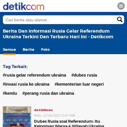
Berita Dan Informasi Rusia Gelar Referendum
Ukraina Terkini Dan Terbaru Hari Ini - Detikcom
Semua
Berita
Foto
Tag Terkait:
#rusia gelar referendum ukraina
#dubes rusia
#invasi rusia ke ukraina
#kementerian luar negeri
#kemlu
#perang rusia dan ukraina
detikNews
Rabu, 12 Okt 2022 13:47 WIB
Dubes Rusia soal Referendum: Itu
Keinginan Warga 4 Wilayah Ukraina