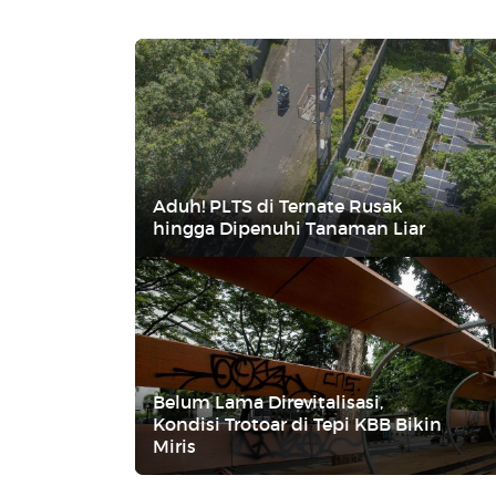
Aduh! PLTS di Ternate Rusak
hingga Dipenuhi Tanaman Liar
Belum Lama Direvitalisasi,
Kondisi Trotoar di Tepi KBB Bikin
Miris