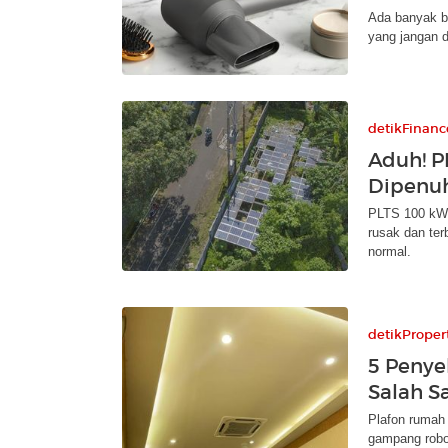
Ada banyak b
yang jangan d
detikFinanc
Aduh! P
Dipenuh
PLTS 100 kWp
rusak dan ter
normal.
detikProper
5 Peny
Salah S
Plafon rumah
gampang roboh