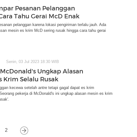
mpar Pesanan Pelanggan
Cara Tahu Gerai McD Enak
esanan pelanggan karena lokasi pengiriman terlalu jauh. Ada
lasan mesin es krim McD sering rusak hingga cara tahu gerai
Senin, 03 Jul 2023 18:30 WIB
 McDonald's Ungkap Alasan
s Krim Selalu Rusak
gan kecewa setelah antre tetapi gagal dapat es krim
eorang pekerja di McDonald's ini ungkap alasan mesin es krim
usak'.
2