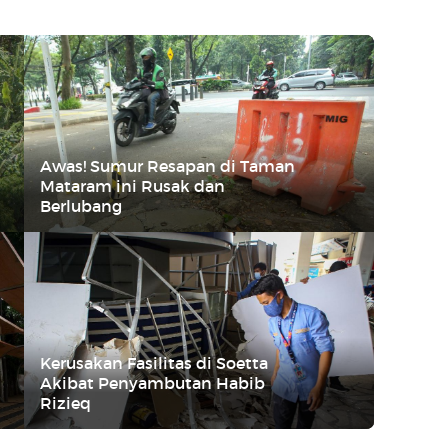
Awas! Sumur Resapan di Taman
Mataram ini Rusak dan
Berlubang
Kerusakan Fasilitas di Soetta
Akibat Penyambutan Habib
Rizieq