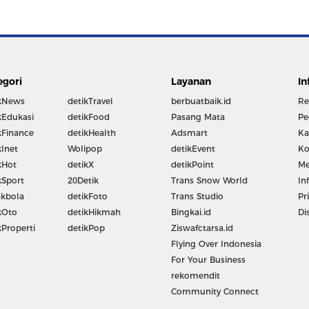
egori
Layanan
In
kNews
detikTravel
berbuatbaik.id
Re
kEdukasi
detikFood
Pasang Mata
Pe
kFinance
detikHealth
Adsmart
Ka
kInet
Wolipop
detikEvent
Ko
kHot
detikX
detikPoint
Me
kSport
20Detik
Trans Snow World
In
kbola
detikFoto
Trans Studio
Pr
kOto
detikHikmah
Bingkai.id
Di
kProperti
detikPop
Ziswafctarsa.id
Flying Over Indonesia
For Your Business
rekomendit
Community Connect