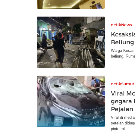
detikNews
Kesaksi
Beliung
Warga Kecamat
beliung. Ruma
detikSumut
Viral M
gegara 
Pejalan
Viral di medi
setelah didug
pintu tol.