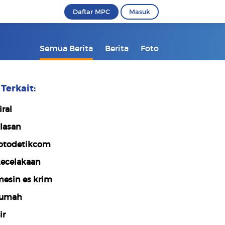
Daftar MPC
Masuk
Semua Berita
Berita
Foto
Terkait:
iral
lasan
otodetikcom
ecelakaan
esin es krim
rumah
ir