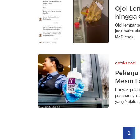
Ojol Le
hingga 
Ojol lempar p
juga berita a
McD enak.
detikFood
Pekerja
Mesin E
Banyak pelang
pesanannya. S
yang 'selalu r
1