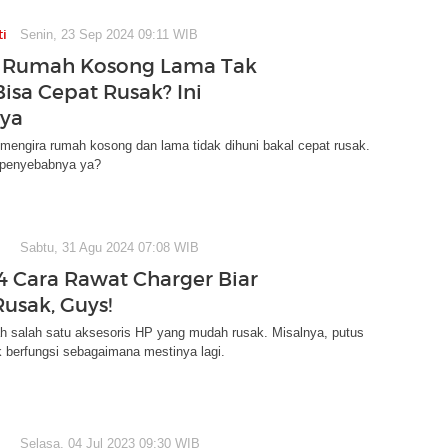
ti
Senin, 23 Sep 2024 09:11 WIB
 Rumah Kosong Lama Tak
Bisa Cepat Rusak? Ini
nya
mengira rumah kosong dan lama tidak dihuni bakal cepat rusak.
penyebabnya ya?
Sabtu, 31 Agu 2024 07:08 WIB
 4 Cara Rawat Charger Biar
usak, Guys!
ah salah satu aksesoris HP yang mudah rusak. Misalnya, putus
 berfungsi sebagaimana mestinya lagi.
Selasa, 04 Jul 2023 09:30 WIB