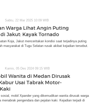
Sabtu, 22 Mar 2025 10:09 WIB
an Warga Lihat Angin Puting
 di Jakut: Kayak Tornado
an Koja, Jakut menceritakan kondisi saat terjadinya puting
h masyarakat di Tugu Selatan rusak akibat kejadian tersebut.
Kamis, 05 Des 2024 09:15 WIB
obil Wanita di Medan Dirusak
Kabur Usai Tabrak Motor-
 Kaki
a sosial, mobil Xpander yang dikemudikan wanita dirusak warga
a menabrak pengendara dan pejalan kaki. Kejadian terjadi di