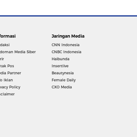
formasi
Jaringan Media
daksi
CNN Indonesia
doman Media Siber
CNBC Indonesia
rir
Haibunda
tak Pos
Insertlive
dia Partner
Beautynesia
fo Iklan
Female Daily
ivacy Policy
CXO Media
sclaimer