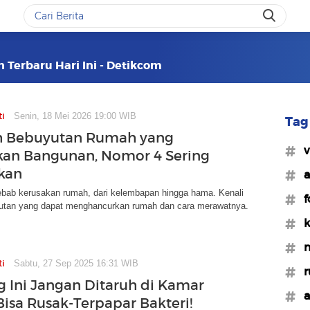
n Terbaru Hari Ini - Detikcom
ti
Senin, 18 Mei 2026 19:00 WIB
Tag 
h Bebuyutan Rumah yang
#v
an Bangunan, Nomor 4 Sering
kan
#a
yebab kerusakan rumah, dari kelembapan hingga hama. Kenali
#f
tan yang dapat menghancurkan rumah dan cara merawatnya.
#k
#m
ti
Sabtu, 27 Sep 2025 16:31 WIB
#
g Ini Jangan Ditaruh di Kamar
#a
Bisa Rusak-Terpapar Bakteri!