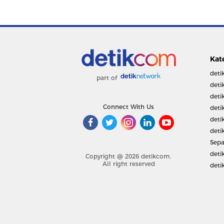
Kat
deti
part of
deti
deti
Connect With Us
deti
deti
deti
Sepa
deti
Copyright @ 2026 detikcom.
All right reserved
deti