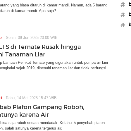
#b
arang yang biasa ditaruh di kamar mandi. Namun, ada 5 barang
itaruh di kamar mandi. Apa saja?
#b
#b
e
Senin, 09 Jun 2025 20:00 WIB
LTS di Ternate Rusak hingga
i Tanaman Liar
 bantuan Pemkot Ternate yang digunakan untuk pompa air kini
bengkalai sejak 2019, dipenuhi tanaman liar dan tidak berfungsi
ti
Rabu, 14 Mei 2025 15:47 WIB
ebab Plafon Gampang Roboh,
atunya karena Air
 bisa saja roboh secara mendadak. Ketahui 5 penyebab plafon
, salah satunya karena tergerus air.