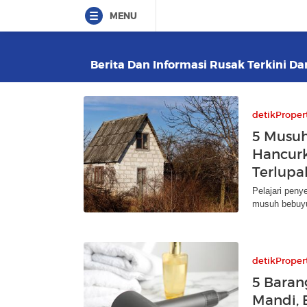
MENU
Berita Dan Informasi Rusak Terkini Da
detikProper
5 Musu
Hancurk
Terlupa
Pelajari pen
musuh bebuyu
detikProper
5 Baran
Mandi, 