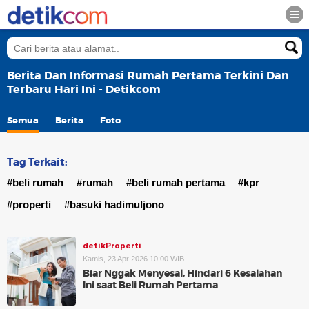
Berita Dan Informasi Rumah Pertama Terkini Dan
Terbaru Hari Ini - Detikcom
Semua
Berita
Foto
Tag Terkait:
#beli rumah
#rumah
#beli rumah pertama
#kpr
#properti
#basuki hadimuljono
detikProperti
Kamis, 23 Apr 2026 10:00 WIB
Biar Nggak Menyesal, Hindari 6 Kesalahan
Ini saat Beli Rumah Pertama