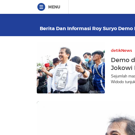
MENU
Berita Dan Informasi Roy Suryo Demo D
detikNews
Demo di
Jokowi 
Sejumlah mas
Widodo tunjuk