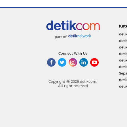
Kat
deti
part of
deti
deti
Connect With Us
deti
deti
deti
Sepa
deti
Copyright @ 2026 detikcom.
All right reserved
deti