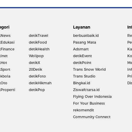
egori
Layanan
In
kNews
detikTravel
berbuatbaik.id
Re
kEdukasi
detikFood
Pasang Mata
Pe
kFinance
detikHealth
Adsmart
Ka
kInet
Wolipop
detikEvent
Ko
kHot
detikX
detikPoint
Me
kSport
20Detik
Trans Snow World
In
kbola
detikFoto
Trans Studio
Pr
kOto
detikHikmah
Bingkai.id
Di
kProperti
detikPop
Ziswafctarsa.id
Flying Over Indonesia
For Your Business
rekomendit
Community Connect