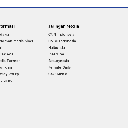
formasi
Jaringan Media
daksi
CNN Indonesia
doman Media Siber
CNBC Indonesia
rir
Haibunda
tak Pos
Insertlive
dia Partner
Beautynesia
fo Iklan
Female Daily
ivacy Policy
CXO Media
sclaimer