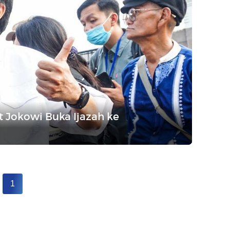
 Jokowi Buka Ijazah ke
1