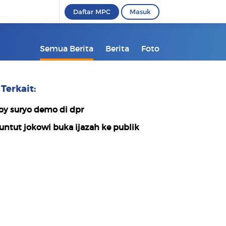
Daftar MPC
Masuk
Semua Berita
Berita
Foto
Terkait:
oy suryo demo di dpr
untut jokowi buka ijazah ke publik