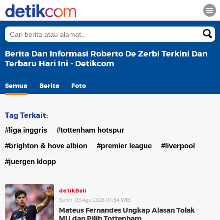
Berita Dan Informasi Roberto De Zerbi Terkini Dan
Terbaru Hari Ini - Detikcom
Semua
Berita
Foto
Tag Terkait:
#liga inggris
#tottenham hotspur
#brighton & hove albion
#premier league
#liverpool
#juergen klopp
detikBali
Senin, 03 Agu 2026 07:54 WIB
Mateus Fernandes Ungkap Alasan Tolak
MU dan Pilih Tottenham