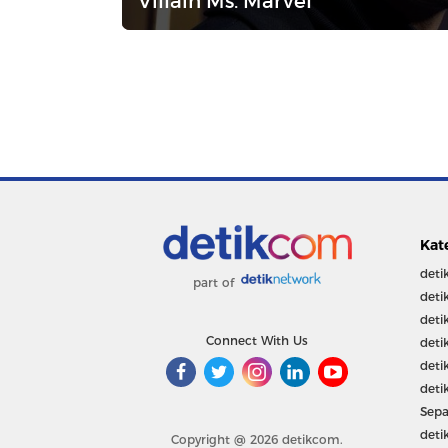
Villain Ms. Marvel
Kat
deti
part of
deti
deti
Connect With Us
deti
deti
deti
Sepa
deti
Copyright @ 2026 detikcom.