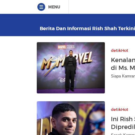
MENU
Berita Dan Informasi Rish Shah Terkini
detikHot
Kenalan
di Ms. 
Siapa Kamran
detikHot
Ini Ris
Dipredik