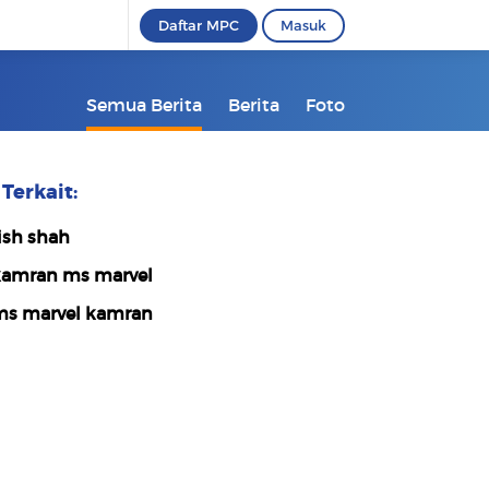
Daftar MPC
Masuk
Semua Berita
Berita
Foto
Terkait:
ish shah
amran ms marvel
s marvel kamran