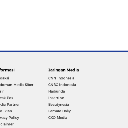
formasi
Jaringan Media
daksi
CNN Indonesia
doman Media Siber
CNBC Indonesia
rir
Haibunda
tak Pos
Insertlive
dia Partner
Beautynesia
fo Iklan
Female Daily
ivacy Policy
CXO Media
sclaimer