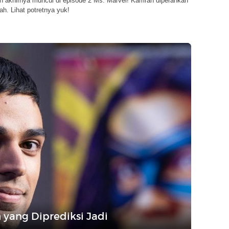
 akhirnya muncul di episode 2 Ms. Marvel! Kamran diperankan
ah. Lihat potretnya yuk!
 yang Diprediksi Jadi