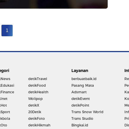
1
egori
Layanan
In
kNews
detikTravel
berbuatbaik.id
Re
kEdukasi
detikFood
Pasang Mata
Pe
kFinance
detikHealth
Adsmart
Ka
kInet
Wolipop
detikEvent
Ko
kHot
detikX
detikPoint
Me
kSport
20Detik
Trans Snow World
In
kbola
detikFoto
Trans Studio
Pr
kOto
detikHikmah
Bingkai.id
Di