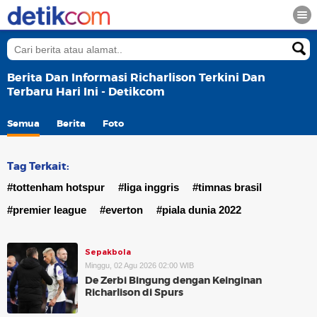
Berita Dan Informasi Richarlison Terkini Dan
Terbaru Hari Ini - Detikcom
Semua
Berita
Foto
Tag Terkait:
#tottenham hotspur
#liga inggris
#timnas brasil
#premier league
#everton
#piala dunia 2022
Sepakbola
Minggu, 02 Agu 2026 02:00 WIB
De Zerbi Bingung dengan Keinginan
Richarlison di Spurs