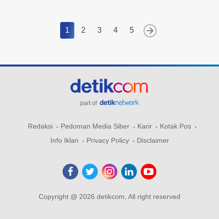
1
2
3
4
5
part of
Redaksi
Pedoman Media Siber
Karir
Kotak Pos
Info Iklan
Privacy Policy
Disclaimer
Copyright @ 2026 detikcom, All right reserved