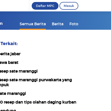
Daftar MPC
Masuk
om
Semua Berita
Berita
Foto
Terkait:
erita jabar
awa barat
esep sate maranggi
esep sate maranggi purwakarta yang
mpuk
ate maranggi
0 resep dan tips olahan daging kurban
bandung