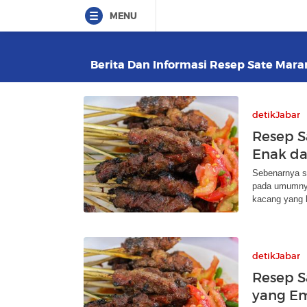
MENU
Berita Dan Informasi Resep Sate Maran
detikJabar
Resep S
Enak d
Sebenarnya s
pada umumnya
kacang yang 
detikJabar
Resep S
yang E