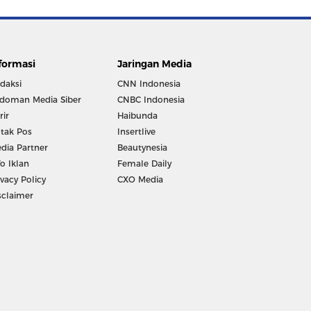
formasi
Jaringan Media
daksi
CNN Indonesia
doman Media Siber
CNBC Indonesia
rir
Haibunda
tak Pos
Insertlive
dia Partner
Beautynesia
fo Iklan
Female Daily
ivacy Policy
CXO Media
sclaimer