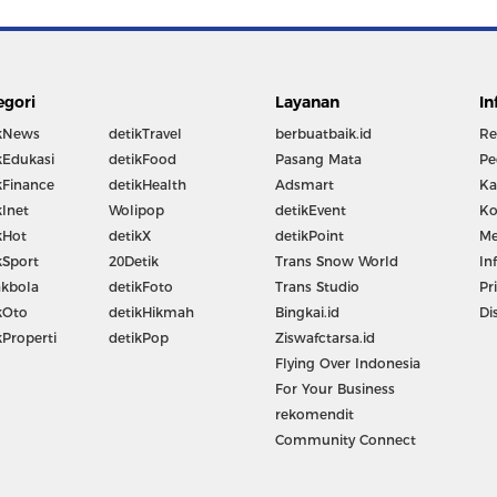
egori
Layanan
In
kNews
detikTravel
berbuatbaik.id
Re
kEdukasi
detikFood
Pasang Mata
Pe
kFinance
detikHealth
Adsmart
Ka
kInet
Wolipop
detikEvent
Ko
kHot
detikX
detikPoint
Me
kSport
20Detik
Trans Snow World
In
kbola
detikFoto
Trans Studio
Pr
kOto
detikHikmah
Bingkai.id
Di
kProperti
detikPop
Ziswafctarsa.id
Flying Over Indonesia
For Your Business
rekomendit
Community Connect