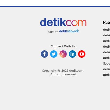
Kat
deti
part of
deti
deti
Connect With Us
deti
deti
deti
Sepa
deti
Copyright @ 2026 detikcom.
All right reserved
deti