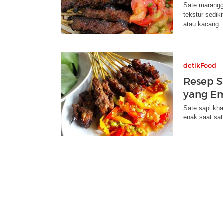
Sate marangg
tekstur sedik
atau kacang.
detikFood
Resep S
yang E
Sate sapi kha
enak saat sa